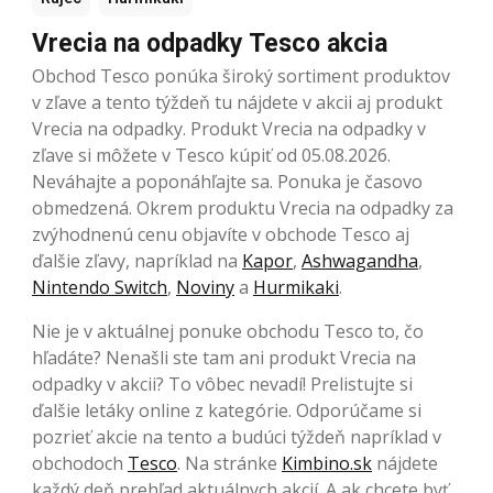
Vrecia na odpadky Tesco akcia
Obchod Tesco ponúka široký sortiment produktov
v zľave a tento týždeň tu nájdete v akcii aj produkt
Vrecia na odpadky. Produkt Vrecia na odpadky v
zľave si môžete v Tesco kúpiť od 05.08.2026.
Neváhajte a poponáhľajte sa. Ponuka je časovo
obmedzená. Okrem produktu Vrecia na odpadky za
zvýhodnenú cenu objavíte v obchode Tesco aj
ďalšie zľavy, napríklad na
Kapor
,
Ashwagandha
,
Nintendo Switch
,
Noviny
a
Hurmikaki
.
Nie je v aktuálnej ponuke obchodu Tesco to, čo
hľadáte? Nenašli ste tam ani produkt Vrecia na
odpadky v akcii? To vôbec nevadí! Prelistujte si
ďalšie letáky online z kategórie. Odporúčame si
pozrieť akcie na tento a budúci týždeň napríklad v
obchodoch
Tesco
. Na stránke
Kimbino.sk
nájdete
každý deň prehľad aktuálnych akcií. A ak chcete byť