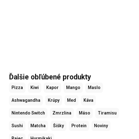
Ďalšie obľúbené produkty
Pizza
Kiwi
Kapor
Mango
Maslo
Ashwagandha
Krúpy
Med
Káva
Nintendo Switch
Zmrzlina
Mäso
Tiramisu
Sushi
Matcha
Šišky
Protein
Noviny
Rajec
Hurmikaki