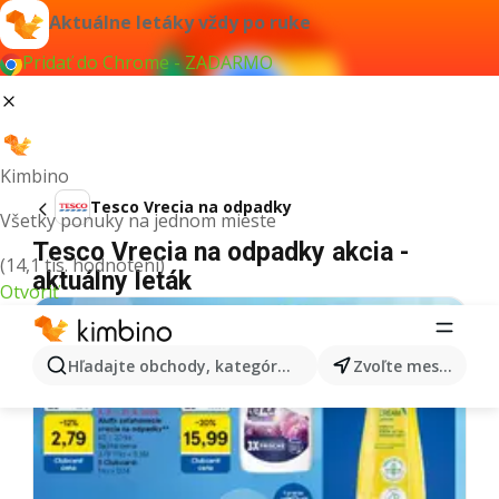
Aktuálne letáky vždy po ruke
Pridať do Chrome - ZADARMO
Kimbino
Tesco Vrecia na odpadky
Všetky ponuky na jednom mieste
Tesco Vrecia na odpadky akcia -
(14,1 tis. hodnotení)
aktuálny leták
Otvoriť
Hľadajte obchody, kategórie, produkty...
Zvoľte mesto