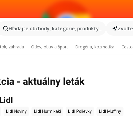
Hľadajte obchody, kategórie, produkty...
Zvoľt
tok, záhrada
Odev, obuv a šport
Drogéria, kozmetika
Cesto
cia - aktuálny leták
Lidl
Lidl
Noviny
Lidl
Hurmikaki
Lidl
Polievky
Lidl
Muffiny