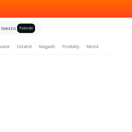
e mesto
Potvrdiť
vanie
Ostatné
Magazín
Produkty
Mestá