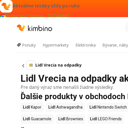
Aktuálne letáky vždy po ruke
Pridať do Chrome - ZADARMO
Ponuky
Hypermarkety
Elektronika
Bývanie, náby
Lidl Vrecia na odpadky
Lidl Vrecia na odpadky ak
Pre daný výraz sme nenašli žiadne výsledky.
Ďalšie produkty v obchodoch 
Lidl
Kapor
Lidl
Ashwagandha
Lidl
Nintendo Switch
Lidl
Guacamole
Lidl
Brownies
Lidl
LEGO Friends