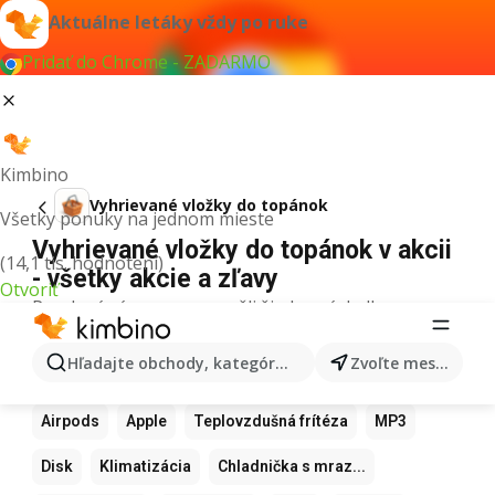
Aktuálne letáky vždy po ruke
Pridať do Chrome - ZADARMO
Kimbino
Vyhrievané vložky do topánok
Všetky ponuky na jednom mieste
Vyhrievané vložky do topánok v akcii
(14,1 tis. hodnotení)
- všetky akcie a zľavy
Otvoriť
Pre daný výraz sme nenašli žiadne výsledky.
Ďalšie obľúbené produkty
Hľadajte obchody, kategórie, produkty...
Zvoľte mesto
Samsung
Iphone
Xiaomi
Apple Watch
Airpods
Apple
Teplovzdušná frítéza
MP3
Disk
Klimatizácia
Chladnička s mraz...