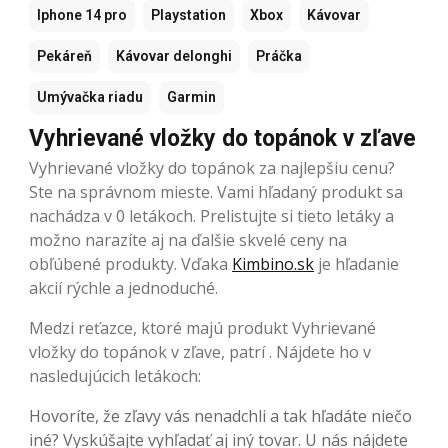
Iphone 14 pro
Playstation
Xbox
Kávovar
Pekáreň
Kávovar delonghi
Práčka
Umývačka riadu
Garmin
Vyhrievané vložky do topánok v zľave
Vyhrievané vložky do topánok za najlepšiu cenu?
Ste na správnom mieste. Vami hľadaný produkt sa
nachádza v 0 letákoch. Prelistujte si tieto letáky a
možno narazíte aj na ďalšie skvelé ceny na
obľúbené produkty. Vďaka
Kimbino.sk
je hľadanie
akcií rýchle a jednoduché.
Medzi reťazce, ktoré majú produkt Vyhrievané
vložky do topánok v zľave, patrí . Nájdete ho v
nasledujúcich letákoch:
Hovoríte, že zľavy vás nenadchli a tak hľadáte niečo
iné? Vyskúšajte vyhľadať aj iný tovar. U nás nájdete