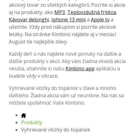
akciový tovar zo všetkých kategórií. Pozrite si akcie
aj na produkty, ako
MP3
,
Teplovzdušná frítéza
,
Kávovar delonghi
,
Iphone 13 mini
a
Apple tv
a
ušetrite. Vždy pred nákupom si pozrite akciové
letáky. Na stránke Kimbino nájdete aj v mesiaci
August tie najlepšie zľavy.
Každý deň u nás nájdete nové ponuky na ďalšie a
ďalšie produkty v akcii. Aby vám žiadna skvelá akcia
neušla, stiahnite si našu
Kimbino app
aplikáciu a
budete vždy v obraze.
Vyhrievané vložky do topánok v zľave a mnoho
ďalšieho. Žiadna akcia vám už neunikne. Na nás sa
môžete spoľahnúť. Vaše Kimbino.
Produkty
Vyhrievané vložky do topánok