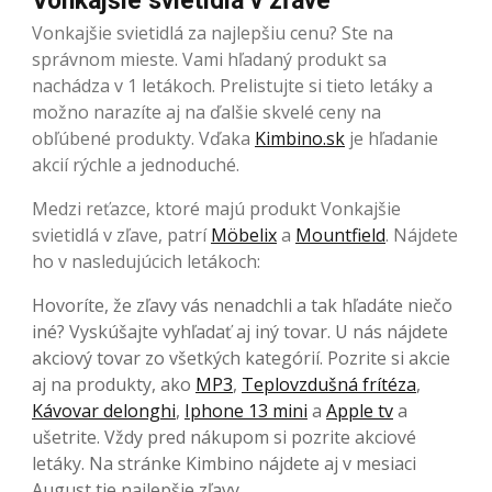
Vonkajšie svietidlá v zľave
Vonkajšie svietidlá za najlepšiu cenu? Ste na
správnom mieste. Vami hľadaný produkt sa
nachádza v 1 letákoch. Prelistujte si tieto letáky a
možno narazíte aj na ďalšie skvelé ceny na
obľúbené produkty. Vďaka
Kimbino.sk
je hľadanie
akcií rýchle a jednoduché.
Medzi reťazce, ktoré majú produkt Vonkajšie
svietidlá v zľave, patrí
Möbelix
a
Mountfield
. Nájdete
ho v nasledujúcich letákoch:
Hovoríte, že zľavy vás nenadchli a tak hľadáte niečo
iné? Vyskúšajte vyhľadať aj iný tovar. U nás nájdete
akciový tovar zo všetkých kategórií. Pozrite si akcie
aj na produkty, ako
MP3
,
Teplovzdušná frítéza
,
Kávovar delonghi
,
Iphone 13 mini
a
Apple tv
a
ušetrite. Vždy pred nákupom si pozrite akciové
letáky. Na stránke Kimbino nájdete aj v mesiaci
August tie najlepšie zľavy.