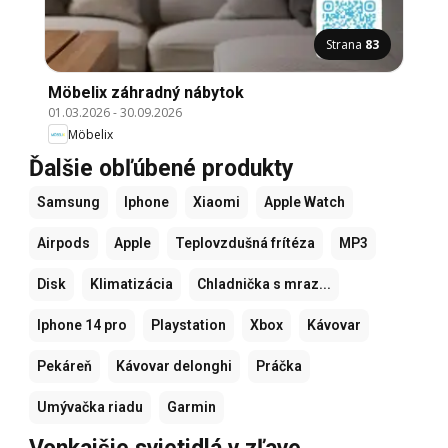
Strana
83
Möbelix záhradný nábytok
01.03.2026
-
30.09.2026
Möbelix
Ďalšie obľúbené produkty
Samsung
Iphone
Xiaomi
Apple Watch
Airpods
Apple
Teplovzdušná frítéza
MP3
Disk
Klimatizácia
Chladnička s mraz...
Iphone 14 pro
Playstation
Xbox
Kávovar
Pekáreň
Kávovar delonghi
Práčka
Umývačka riadu
Garmin