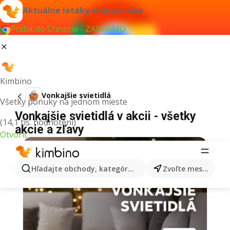
Aktuálne letáky vždy po ruke
Pridať do Chrome - ZADARMO
Kimbino
Vonkajšie svietidlá
Všetky ponuky na jednom mieste
Vonkajšie svietidlá v akcii - všetky
(14,1 tis. hodnotení)
akcie a zľavy
Otvoriť
Hľadajte obchody, kategórie, produkty...
Zvoľte mesto