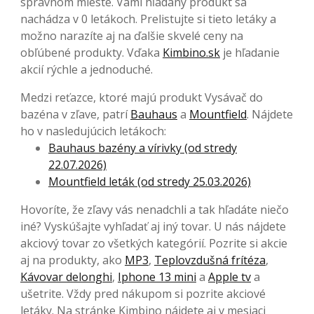
správnom mieste. Vami hľadaný produkt sa
nachádza v 0 letákoch. Prelistujte si tieto letáky a
možno narazíte aj na ďalšie skvelé ceny na
obľúbené produkty. Vďaka
Kimbino.sk
je hľadanie
akcií rýchle a jednoduché.
Medzi reťazce, ktoré majú produkt Vysávač do
bazéna v zľave, patrí
Bauhaus
a
Mountfield
. Nájdete
ho v nasledujúcich letákoch:
Bauhaus bazény a vírivky (od stredy
22.07.2026)
Mountfield leták (od stredy 25.03.2026)
Hovoríte, že zľavy vás nenadchli a tak hľadáte niečo
iné? Vyskúšajte vyhľadať aj iný tovar. U nás nájdete
akciový tovar zo všetkých kategórií. Pozrite si akcie
aj na produkty, ako
MP3
,
Teplovzdušná frítéza
,
Kávovar delonghi
,
Iphone 13 mini
a
Apple tv
a
ušetrite. Vždy pred nákupom si pozrite akciové
letáky. Na stránke Kimbino nájdete aj v mesiaci