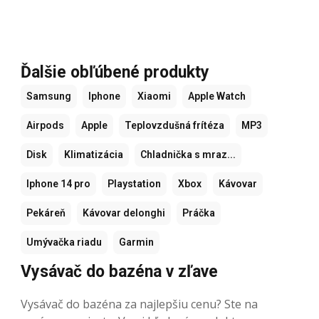
Ďalšie obľúbené produkty
Samsung
Iphone
Xiaomi
Apple Watch
Airpods
Apple
Teplovzdušná frítéza
MP3
Disk
Klimatizácia
Chladnička s mraz...
Iphone 14 pro
Playstation
Xbox
Kávovar
Pekáreň
Kávovar delonghi
Práčka
Umývačka riadu
Garmin
Vysávač do bazéna v zľave
Vysávač do bazéna za najlepšiu cenu? Ste na