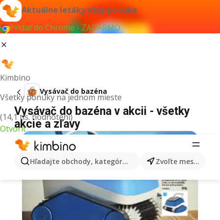
Aktuálne letáky vždy po ruke
Pridať do Chrome - ZADARMO
Kimbino
Vysávač do bazéna
Všetky ponuky na jednom mieste
Vysávač do bazéna v akcii - všetky
(14,1 tis. hodnotení)
akcie a zľavy
Otvoriť
Hľadajte obchody, kategórie, produkty...
Zvoľte mesto