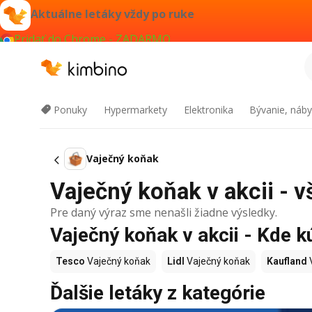
Aktuálne letáky vždy po ruke
Pridať do Chrome - ZADARMO
Ponuky
Hypermarkety
Elektronika
Bývanie, náby
Vaječný koňak
Vaječný koňak v akcii - v
Pre daný výraz sme nenašli žiadne výsledky.
Vaječný koňak v akcii - Kde k
Tesco
Vaječný koňak
Lidl
Vaječný koňak
Kaufland
Ďalšie letáky z kategórie