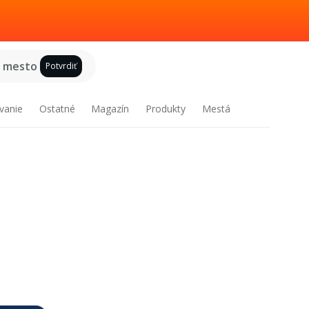
e mesto
Potvrdiť
vanie
Ostatné
Magazín
Produkty
Mestá