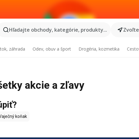
Hľadajte obchody, kategórie, produkty...
Zvoľt
tok, záhrada
Odev, obuv a šport
Drogéria, kozmetika
Cesto
šetky akcie a zľavy
úpiť?
Vaječný koňak