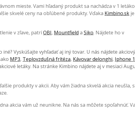
rávnom mieste. Vami hľadaný produkt sa nachádza v 1 letáko
 ďalšie skvelé ceny na obľúbené produkty. Vďaka
Kimbino.sk
je
lenie v zľave, patrí
OBI
,
Mountfield
a
Siko
. Nájdete ho v
o iné? Vyskúšajte vyhľadať aj iný tovar. U nás nájdete akciov
, ako
MP3
,
Teplovzdušná frítéza
,
Kávovar delonghi
,
Iphone 1
kciové letáky. Na stránke Kimbino nájdete aj v mesiaci Augu
lšie produkty v akcii. Aby vám žiadna skvelá akcia neušla, s
aze.
iadna akcia vám už neunikne. Na nás sa môžete spoľahnúť. V