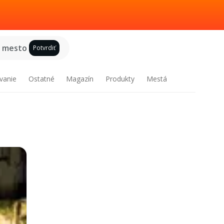
e mesto
Potvrdiť
vanie
Ostatné
Magazín
Produkty
Mestá