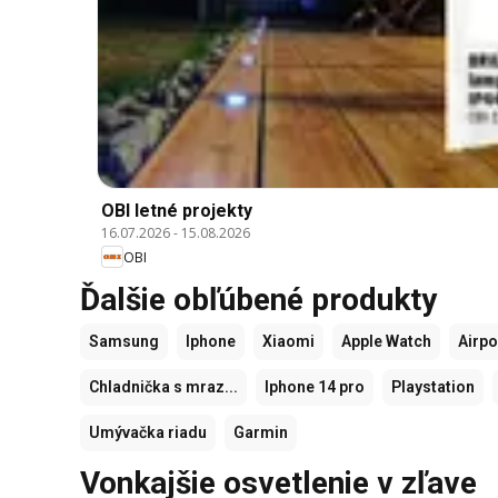
OBI letné projekty
16.07.2026
-
15.08.2026
OBI
Ďalšie obľúbené produkty
Samsung
Iphone
Xiaomi
Apple Watch
Airp
Chladnička s mraz...
Iphone 14 pro
Playstation
Umývačka riadu
Garmin
Vonkajšie osvetlenie v zľave