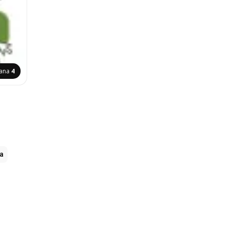
rana
4
ia