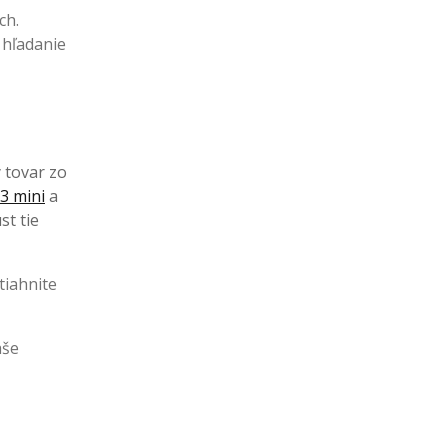
ch.
 hľadanie
ý tovar zo
3 mini
a
st tie
tiahnite
aše