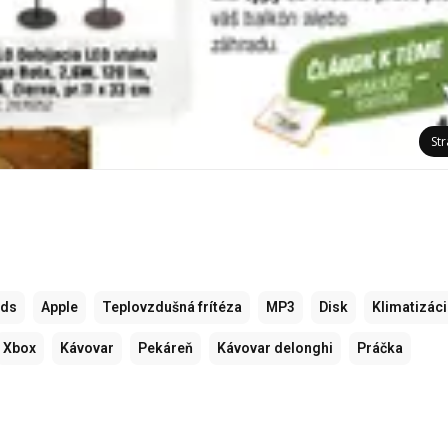
St
ods
Apple
Teplovzdušná frítéza
MP3
Disk
Klimatizác
Xbox
Kávovar
Pekáreň
Kávovar delonghi
Práčka