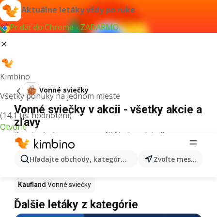
Aktuálne letáky vždy po ruke
Pridať do Chrome - ZADARMO
Kimbino
Vonné sviečky
Všetky ponuky na jednom mieste
Vonné sviečky v akcii - všetky akcie a
(14,1 tis. hodnotení)
zľavy
Otvoriť
Pre daný výraz sme nenašli žiadne výsledky.
Vonné sviečky v akcii - Kde kúpiť?
Hľadajte obchody, kategórie, produkty...
Zvoľte mesto
Tesco
Vonné sviečky
Lidl
Vonné sviečky
Kaufland
Vonné sviečky
Ďalšie letáky z kategórie