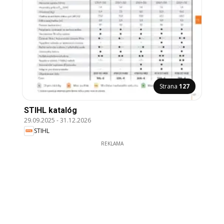
Strana
127
STIHL katalóg
29.09.2025
-
31.12.2026
STIHL
REKLAMA