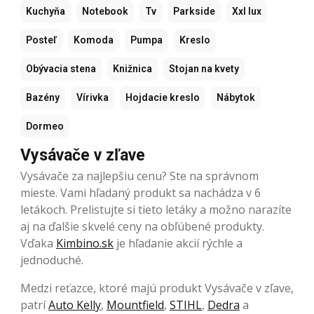
Kuchyňa
Notebook
Tv
Parkside
Xxl lux
Posteľ
Komoda
Pumpa
Kreslo
Obývacia stena
Knižnica
Stojan na kvety
Bazény
Vírivka
Hojdacie kreslo
Nábytok
Dormeo
Vysávače v zľave
Vysávače za najlepšiu cenu? Ste na správnom
mieste. Vami hľadaný produkt sa nachádza v 6
letákoch. Prelistujte si tieto letáky a možno narazíte
aj na ďalšie skvelé ceny na obľúbené produkty.
Vďaka
Kimbino.sk
je hľadanie akcií rýchle a
jednoduché.
Medzi reťazce, ktoré majú produkt Vysávače v zľave,
patrí
Auto Kelly
,
Mountfield
,
STIHL
,
Dedra
a