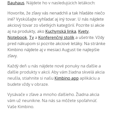
Bauhaus
. Nájdete ho v nasledujúcich letákoch:
Hovoríte, že zľavy vás nenadchli a tak hľadáte niečo
iné? Vyskúšajte vyhľadať aj iný tovar. U nás nájdete
akciový tovar zo všetkých kategórií. Pozrite si akcie
aj na produkty, ako
Kuchynská linka
,
Kvety
,
Notebook
,
Tv
a
Konferenčný stolík
a ušetrite. Vždy
pred nákupom si pozrite akciové letáky. Na stránke
Kimbino nájdete aj v mesiaci August tie najlepšie
zľavy.
Každý deň u nás nájdete nové ponuky na ďalšie a
ďalšie produkty v akcii. Aby vám žiadna skvelá akcia
neušla, stiahnite si našu
Kimbino app
aplikáciu a
budete vždy v obraze.
Vysávače v zľave a mnoho ďalšieho. Žiadna akcia
vám už neunikne. Na nás sa môžete spoľahnúť.
Vaše Kimbino.