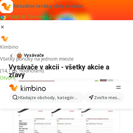
Aktuálne letáky vždy po ruke
Pridať do Chrome - ZADARMO
Kimbino
Vysávače
Všetky ponuky na jednom mieste
Vysávače v akcii - všetky akcie a
(14,1 tis. hodnotení)
zľavy
Otvoriť
Hľadajte obchody, kategórie, produkty...
Zvoľte mesto