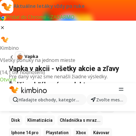
Aktuálne letáky vždy po ruke
Pridať do Chrome - ZADARMO
Kimbino
Vapka
Všetky ponuky na jednom mieste
Vapka v akcii - všetky akcie a zľavy
(14,1 tis. hodnotení)
Pre daný výraz sme nenašli žiadne výsledky.
Otvoriť
Ďalšie obľúbené produkty
Samsung
Iphone
Xiaomi
Apple Watch
Hľadajte obchody, kategórie, produkty...
Zvoľte mesto
Airpods
Apple
Teplovzdušná frítéza
MP3
Disk
Klimatizácia
Chladnička s mraz...
Iphone 14 pro
Playstation
Xbox
Kávovar