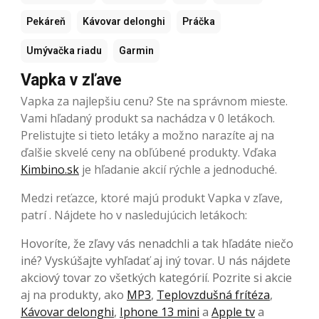
Pekáreň
Kávovar delonghi
Práčka
Umývačka riadu
Garmin
Vapka v zľave
Vapka za najlepšiu cenu? Ste na správnom mieste.
Vami hľadaný produkt sa nachádza v 0 letákoch.
Prelistujte si tieto letáky a možno narazíte aj na
ďalšie skvelé ceny na obľúbené produkty. Vďaka
Kimbino.sk
je hľadanie akcií rýchle a jednoduché.
Medzi reťazce, ktoré majú produkt Vapka v zľave,
patrí . Nájdete ho v nasledujúcich letákoch:
Hovoríte, že zľavy vás nenadchli a tak hľadáte niečo
iné? Vyskúšajte vyhľadať aj iný tovar. U nás nájdete
akciový tovar zo všetkých kategórií. Pozrite si akcie
aj na produkty, ako
MP3
,
Teplovzdušná frítéza
,
Kávovar delonghi
,
Iphone 13 mini
a
Apple tv
a