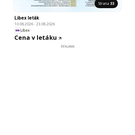
Strana
33
Libex leták
10.08.2026
-
23.08.2026
Libex
Cena v letáku
REKLAMA