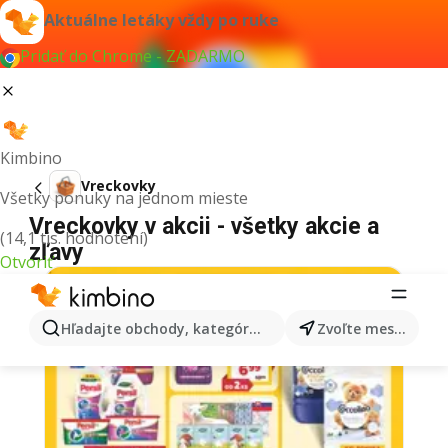
Aktuálne letáky vždy po ruke
Pridať do Chrome - ZADARMO
Kimbino
Vreckovky
Všetky ponuky na jednom mieste
Vreckovky v akcii - všetky akcie a
(14,1 tis. hodnotení)
zľavy
Otvoriť
Hľadajte obchody, kategórie, produkty...
Zvoľte mesto