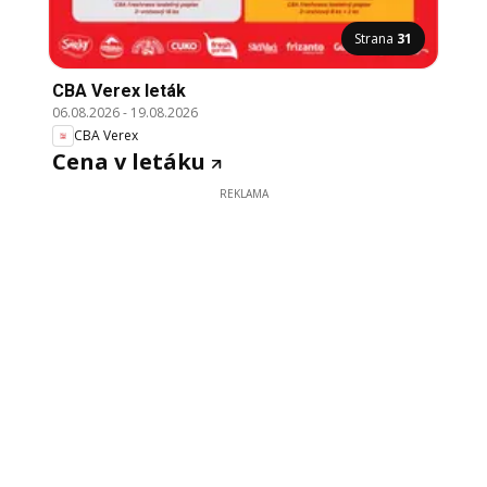
Strana
31
CBA Verex leták
06.08.2026
-
19.08.2026
CBA Verex
Cena v letáku
REKLAMA