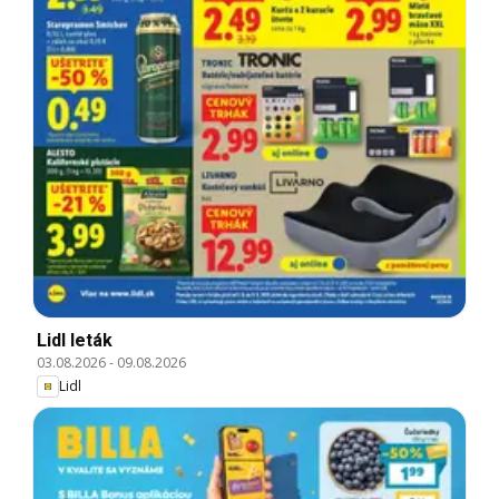
Lidl leták
03.08.2026
-
09.08.2026
Lidl