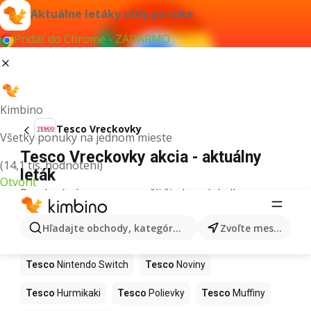
Aktuálne letáky vždy po ruke
Pridať do Chrome - ZADARMO
Kimbino
Tesco Vreckovky
Všetky ponuky na jednom mieste
Tesco Vreckovky akcia - aktuálny
(14,1 tis. hodnotení)
leták
Otvoriť
Pre daný výraz sme nenašli žiadne výsledky.
Ďalšie produkty v obchodoch Tesco
Hľadajte obchody, kategórie, produkty...
Zvoľte mesto
Tesco
Kapor
Tesco
Ashwagandha
Tesco
Nintendo Switch
Tesco
Noviny
Tesco
Hurmikaki
Tesco
Polievky
Tesco
Muffiny