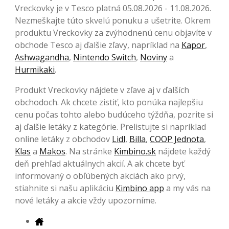
Vreckovky je v Tesco platná 05.08.2026 - 11.08.2026.
Nezmeškajte túto skvelú ponuku a ušetrite. Okrem
produktu Vreckovky za zvýhodnenú cenu objavíte v
obchode Tesco aj ďalšie zľavy, napríklad na
Kapor
,
Ashwagandha
,
Nintendo Switch
,
Noviny
a
Hurmikaki
.
Produkt Vreckovky nájdete v zľave aj v ďalších
obchodoch. Ak chcete zistiť, kto ponúka najlepšiu
cenu počas tohto alebo budúceho týždňa, pozrite si
aj ďalšie letáky z kategórie. Prelistujte si napríklad
online letáky z obchodov
Lidl
,
Billa
,
COOP Jednota
,
Klas
a
Makos
. Na stránke
Kimbino.sk
nájdete každý
deň prehľad aktuálnych akcií. A ak chcete byť
informovaný o obľúbených akciách ako prvý,
stiahnite si našu aplikáciu
Kimbino app
a my vás na
nové letáky a akcie vždy upozorníme.