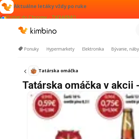
Aktuálne letáky vždy po ruke
Pridať do Chrome - ZADARMO
Ponuky
Hypermarkety
Elektronika
Bývanie, náby
Tatárska omáčka
Tatárska omáčka v akcii -