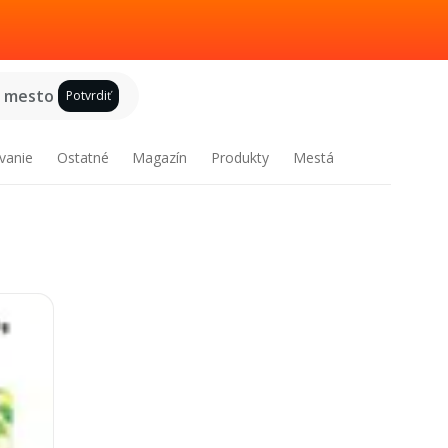
e mesto
Potvrdiť
vanie
Ostatné
Magazín
Produkty
Mestá