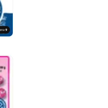
rana
9