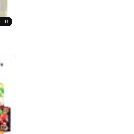
ana
11