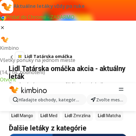
Aktuálne letáky vždy po ruke
Pridať do Chrome - ZADARMO
Kimbino
Lidl Tatárska omáčka
Všetky ponuky na jednom mieste
Lidl Tatárska omáčka akcia - aktuálny
(14,1 tis. hodnotení)
leták
Otvoriť
Pre daný výraz sme nenašli žiadne výsledky.
Ďalšie produkty v obchodoch Lidl
Hľadajte obchody, kategórie, produkty...
Zvoľte mesto
Lidl
Maslo
Lidl
Káva
Lidl
Pizza
Lidl
Kiwi
Lidl
Mango
Lidl
Med
Lidl
Zmrzlina
Lidl
Matcha
Ďalšie letáky z kategórie