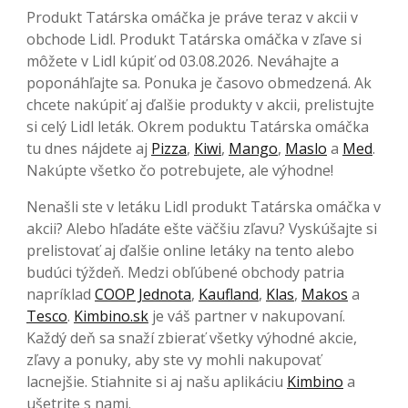
Produkt Tatárska omáčka je práve teraz v akcii v
obchode Lidl. Produkt Tatárska omáčka v zľave si
môžete v Lidl kúpiť od 03.08.2026. Neváhajte a
poponáhľajte sa. Ponuka je časovo obmedzená. Ak
chcete nakúpiť aj ďalšie produkty v akcii, prelistujte
si celý Lidl leták. Okrem poduktu Tatárska omáčka
tu dnes nájdete aj
Pizza
,
Kiwi
,
Mango
,
Maslo
a
Med
.
Nakúpte všetko čo potrebujete, ale výhodne!
Nenašli ste v letáku Lidl produkt Tatárska omáčka v
akcii? Alebo hľadáte ešte väčšiu zľavu? Vyskúšajte si
prelistovať aj ďalšie online letáky na tento alebo
budúci týždeň. Medzi obľúbené obchody patria
napríklad
COOP Jednota
,
Kaufland
,
Klas
,
Makos
a
Tesco
.
Kimbino.sk
je váš partner v nakupovaní.
Každý deň sa snaží zbierať všetky výhodné akcie,
zľavy a ponuky, aby ste vy mohli nakupovať
lacnejšie. Stiahnite si aj našu aplikáciu
Kimbino
a
ušetrite s nami.