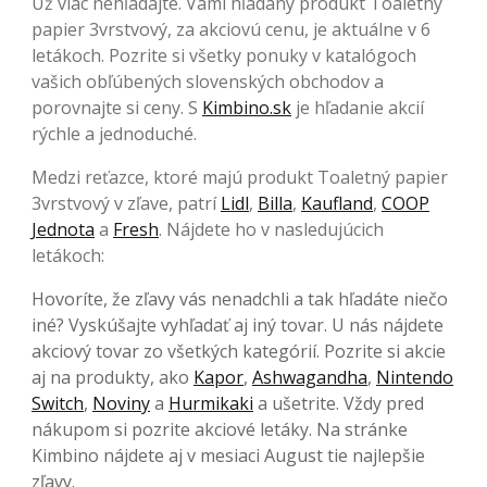
Už viac nehľadajte. Vami hľadaný produkt Toaletný
papier 3vrstvový, za akciovú cenu, je aktuálne v 6
letákoch. Pozrite si všetky ponuky v katalógoch
vašich obľúbených slovenských obchodov a
porovnajte si ceny. S
Kimbino.sk
je hľadanie akcií
rýchle a jednoduché.
Medzi reťazce, ktoré majú produkt Toaletný papier
3vrstvový v zľave, patrí
Lidl
,
Billa
,
Kaufland
,
COOP
Jednota
a
Fresh
. Nájdete ho v nasledujúcich
letákoch:
Hovoríte, že zľavy vás nenadchli a tak hľadáte niečo
iné? Vyskúšajte vyhľadať aj iný tovar. U nás nájdete
akciový tovar zo všetkých kategórií. Pozrite si akcie
aj na produkty, ako
Kapor
,
Ashwagandha
,
Nintendo
Switch
,
Noviny
a
Hurmikaki
a ušetrite. Vždy pred
nákupom si pozrite akciové letáky. Na stránke
Kimbino nájdete aj v mesiaci August tie najlepšie
zľavy.