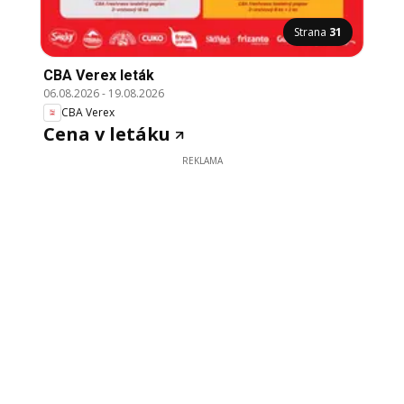
Strana
31
CBA Verex leták
06.08.2026
-
19.08.2026
CBA Verex
Cena v letáku
REKLAMA