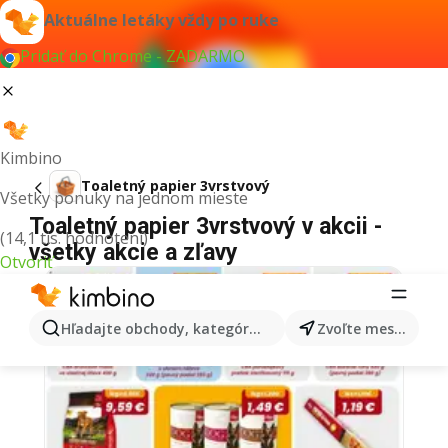
Aktuálne letáky vždy po ruke
Pridať do Chrome - ZADARMO
Kimbino
Toaletný papier 3vrstvový
Všetky ponuky na jednom mieste
Toaletný papier 3vrstvový v akcii -
(14,1 tis. hodnotení)
všetky akcie a zľavy
Otvoriť
Hľadajte obchody, kategórie, produkty...
Zvoľte mesto