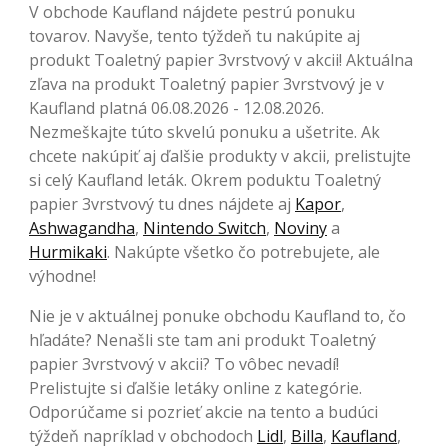
V obchode Kaufland nájdete pestrú ponuku
tovarov. Navyše, tento týždeň tu nakúpite aj
produkt Toaletný papier 3vrstvový v akcii! Aktuálna
zľava na produkt Toaletný papier 3vrstvový je v
Kaufland platná 06.08.2026 - 12.08.2026.
Nezmeškajte túto skvelú ponuku a ušetrite. Ak
chcete nakúpiť aj ďalšie produkty v akcii, prelistujte
si celý Kaufland leták. Okrem poduktu Toaletný
papier 3vrstvový tu dnes nájdete aj
Kapor
,
Ashwagandha
,
Nintendo Switch
,
Noviny
a
Hurmikaki
. Nakúpte všetko čo potrebujete, ale
výhodne!
Nie je v aktuálnej ponuke obchodu Kaufland to, čo
hľadáte? Nenašli ste tam ani produkt Toaletný
papier 3vrstvový v akcii? To vôbec nevadí!
Prelistujte si ďalšie letáky online z kategórie.
Odporúčame si pozrieť akcie na tento a budúci
týždeň napríklad v obchodoch
Lidl
,
Billa
,
Kaufland
,