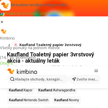
Aktuálne letáky vždy po ruke
Pridať do Chrome - ZADARMO
Kimbino
Kaufland Toaletný papier 3vrstvový
Všetky ponuky na jednom mieste
Kaufland Toaletný papier 3vrstvový
(14,1 tis. hodnotení)
akcia - aktuálny leták
Otvoriť
Pre daný výraz sme nenašli žiadne výsledky.
Ďalšie produkty v obchodoch
Hľadajte obchody, kategórie, produkty...
Zvoľte mesto
Kaufland
Kaufland
Kapor
Kaufland
Ashwagandha
Kaufland
Nintendo Switch
Kaufland
Noviny