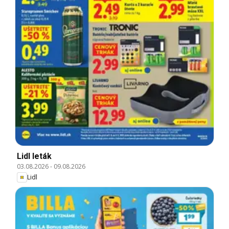
Lidl leták
03.08.2026
-
09.08.2026
Lidl