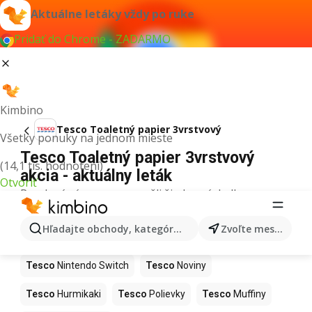
Aktuálne letáky vždy po ruke
Pridať do Chrome - ZADARMO
Kimbino
Tesco Toaletný papier 3vrstvový
Všetky ponuky na jednom mieste
Tesco Toaletný papier 3vrstvový
(14,1 tis. hodnotení)
akcia - aktuálny leták
Otvoriť
Pre daný výraz sme nenašli žiadne výsledky.
Ďalšie produkty v obchodoch Tesco
Hľadajte obchody, kategórie, produkty...
Zvoľte mesto
Tesco
Kapor
Tesco
Ashwagandha
Tesco
Nintendo Switch
Tesco
Noviny
Tesco
Hurmikaki
Tesco
Polievky
Tesco
Muffiny