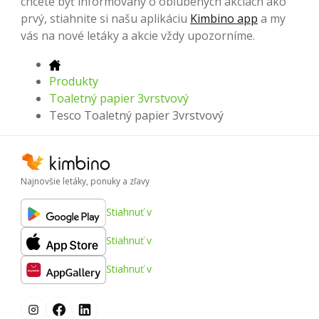
chcete byť informovaný o obľúbených akciách ako
prvý, stiahnite si našu aplikáciu
Kimbino app
a my
vás na nové letáky a akcie vždy upozorníme.
Produkty
Toaletný papier 3vrstvový
Tesco Toaletný papier 3vrstvový
Najnovšie letáky, ponuky a zľavy
Stiahnuť v
Stiahnuť v
Stiahnuť v