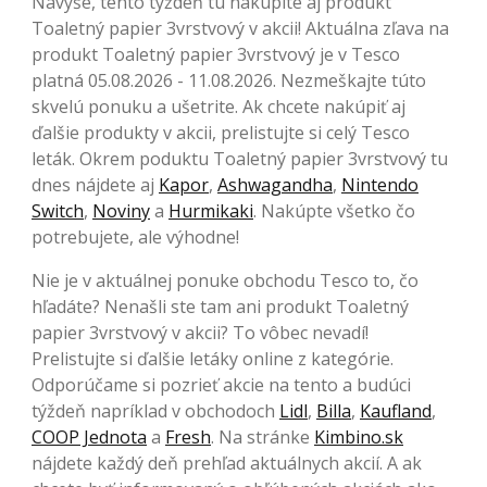
Navyše, tento týždeň tu nakúpite aj produkt
Toaletný papier 3vrstvový v akcii! Aktuálna zľava na
produkt Toaletný papier 3vrstvový je v Tesco
platná 05.08.2026 - 11.08.2026. Nezmeškajte túto
skvelú ponuku a ušetrite. Ak chcete nakúpiť aj
ďalšie produkty v akcii, prelistujte si celý Tesco
leták. Okrem poduktu Toaletný papier 3vrstvový tu
dnes nájdete aj
Kapor
,
Ashwagandha
,
Nintendo
Switch
,
Noviny
a
Hurmikaki
. Nakúpte všetko čo
potrebujete, ale výhodne!
Nie je v aktuálnej ponuke obchodu Tesco to, čo
hľadáte? Nenašli ste tam ani produkt Toaletný
papier 3vrstvový v akcii? To vôbec nevadí!
Prelistujte si ďalšie letáky online z kategórie.
Odporúčame si pozrieť akcie na tento a budúci
týždeň napríklad v obchodoch
Lidl
,
Billa
,
Kaufland
,
COOP Jednota
a
Fresh
. Na stránke
Kimbino.sk
nájdete každý deň prehľad aktuálnych akcií. A ak