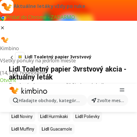
Aktuálne letáky vždy po ruke
Pridať do Chrome - ZADARMO
Kimbino
Lidl Toaletný papier 3vrstvový
Všetky ponuky na jednom mieste
Lidl Toaletný papier 3vrstvový akcia -
(14,1 tis. hodnotení)
aktuálny leták
Otvoriť
Pre daný výraz sme nenašli žiadne výsledky.
Ďalšie produkty v obchodoch Lidl
Hľadajte obchody, kategórie, produkty...
Zvoľte mesto
Lidl
Kapor
Lidl
Ashwagandha
Lidl
Nintendo Switch
Lidl
Noviny
Lidl
Hurmikaki
Lidl
Polievky
Lidl
Muffiny
Lidl
Guacamole