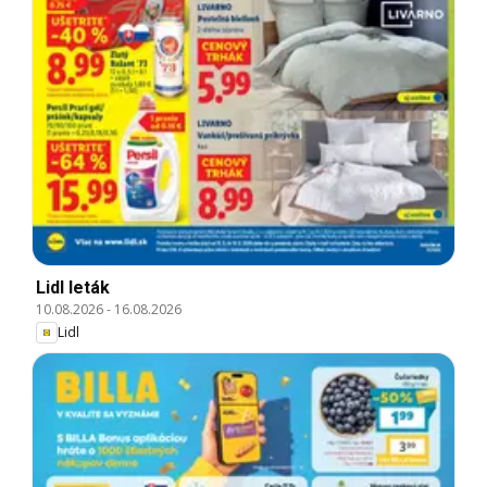
Lidl leták
10.08.2026
-
16.08.2026
Lidl