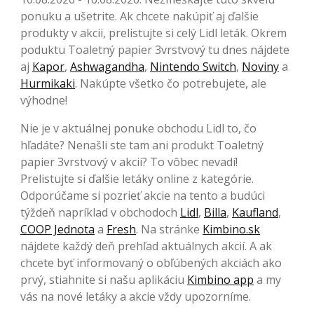
ponuku a ušetrite. Ak chcete nakúpiť aj ďalšie
produkty v akcii, prelistujte si celý Lidl leták. Okrem
poduktu Toaletný papier 3vrstvový tu dnes nájdete
aj
Kapor
,
Ashwagandha
,
Nintendo Switch
,
Noviny
a
Hurmikaki
. Nakúpte všetko čo potrebujete, ale
výhodne!
Nie je v aktuálnej ponuke obchodu Lidl to, čo
hľadáte? Nenašli ste tam ani produkt Toaletný
papier 3vrstvový v akcii? To vôbec nevadí!
Prelistujte si ďalšie letáky online z kategórie.
Odporúčame si pozrieť akcie na tento a budúci
týždeň napríklad v obchodoch
Lidl
,
Billa
,
Kaufland
,
COOP Jednota
a
Fresh
. Na stránke
Kimbino.sk
nájdete každý deň prehľad aktuálnych akcií. A ak
chcete byť informovaný o obľúbených akciách ako
prvý, stiahnite si našu aplikáciu
Kimbino app
a my
vás na nové letáky a akcie vždy upozorníme.