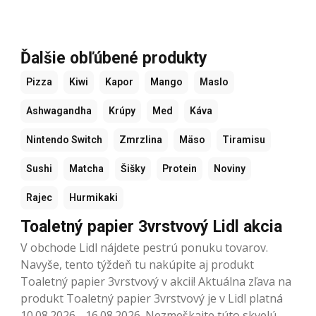
Ďalšie obľúbené produkty
Pizza
Kiwi
Kapor
Mango
Maslo
Ashwagandha
Krúpy
Med
Káva
Nintendo Switch
Zmrzlina
Mäso
Tiramisu
Sushi
Matcha
Šišky
Protein
Noviny
Rajec
Hurmikaki
Toaletný papier 3vrstvový Lidl akcia
V obchode Lidl nájdete pestrú ponuku tovarov.
Navyše, tento týždeň tu nakúpite aj produkt
Toaletný papier 3vrstvový v akcii! Aktuálna zľava na
produkt Toaletný papier 3vrstvový je v Lidl platná
10.08.2026 - 16.08.2026. Nezmeškajte túto skvelú