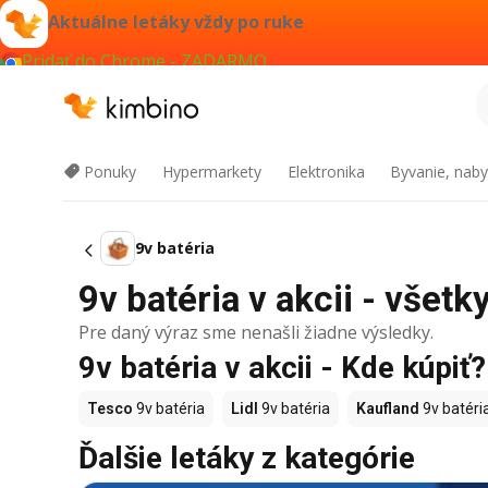
Aktuálne letáky vždy po ruke
Pridať do Chrome - ZADARMO
Ponuky
Hypermarkety
Elektronika
Byvanie, naby
9v batéria
9v batéria v akcii - všetk
Pre daný výraz sme nenašli žiadne výsledky.
9v batéria v akcii - Kde kúpiť?
Tesco
9v batéria
Lidl
9v batéria
Kaufland
9v batéri
Ďalšie letáky z kategórie