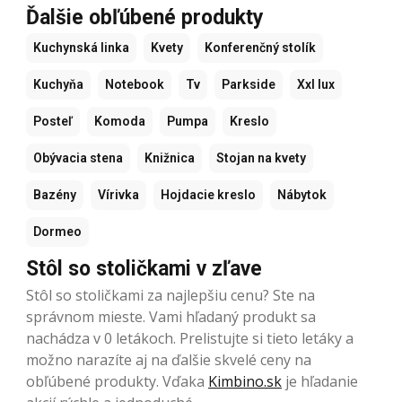
Ďalšie obľúbené produkty
Kuchynská linka
Kvety
Konferenčný stolík
Kuchyňa
Notebook
Tv
Parkside
Xxl lux
Posteľ
Komoda
Pumpa
Kreslo
Obývacia stena
Knižnica
Stojan na kvety
Bazény
Vírivka
Hojdacie kreslo
Nábytok
Dormeo
Stôl so stoličkami v zľave
Stôl so stoličkami za najlepšiu cenu? Ste na
správnom mieste. Vami hľadaný produkt sa
nachádza v 0 letákoch. Prelistujte si tieto letáky a
možno narazíte aj na ďalšie skvelé ceny na
obľúbené produkty. Vďaka
Kimbino.sk
je hľadanie