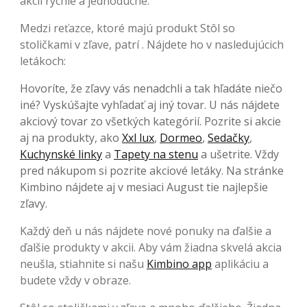
akcií rýchle a jednoduché.
Medzi reťazce, ktoré majú produkt Stôl so
stoličkami v zľave, patrí . Nájdete ho v nasledujúcich
letákoch:
Hovoríte, že zľavy vás nenadchli a tak hľadáte niečo
iné? Vyskúšajte vyhľadať aj iný tovar. U nás nájdete
akciový tovar zo všetkých kategórií. Pozrite si akcie
aj na produkty, ako
Xxl lux
,
Dormeo
,
Sedačky
,
Kuchynské linky
a
Tapety na stenu
a ušetrite. Vždy
pred nákupom si pozrite akciové letáky. Na stránke
Kimbino nájdete aj v mesiaci August tie najlepšie
zľavy.
Každý deň u nás nájdete nové ponuky na ďalšie a
ďalšie produkty v akcii. Aby vám žiadna skvelá akcia
neušla, stiahnite si našu
Kimbino app
aplikáciu a
budete vždy v obraze.