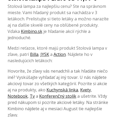
Stolová lampa za najlepšiu cenu? Ste na správnom
mieste. Vami hľadaný produkt sa nachádza v 3
letákoch. Prelistujte si tieto letáky a možno narazíte
aj na ďalšie skvelé ceny na obľúbené produkty.
Vďaka
Kimbino.sk
je hľadanie akcií rýchle a
jednoduché.
Medzi reťazce, ktoré majú produkt Stolová lampa v
zľave, patrí
Billa
,
JYSK
a
Action
. Nájdete ho v
nasledujúcich letákoch:
Hovoríte, že zľavy vás nenadchli a tak hľadáte niečo
iné? Vyskúšajte vyhľadať aj iný tovar. U nás nájdete
akciový tovar zo všetkých kategórií. Pozrite si akcie
aj na produkty, ako
Kuchynská linka
,
Kvety
,
Notebook
,
Tv
a
Konferenčný stolík
a ušetrite. Vždy
pred nákupom si pozrite akciové letáky. Na stránke
Kimbino nájdete aj v mesiaci August tie najlepšie
zľavy.