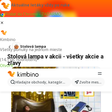
Aktuálne letáky vždy po ruke
Pridať do Chrome - ZADARMO
Kimbino
Stolová lampa
Všetky ponuky na jednom mieste
Stolová lampa v akcii - všetky akcie a
(14,1 tis. hodnotení)
zľavy
Otvoriť
Hľadajte obchody, kategórie, produkty...
Zvoľte mesto