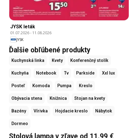
JYSK leták
01.07.2026
-
11.08.2026
JYSK
Ďalšie obľúbené produkty
Kuchynská linka
Kvety
Konferenčný stolík
Kuchyňa
Notebook
Tv
Parkside
Xxl lux
Posteľ
Komoda
Pumpa
Kreslo
Obývacia stena
Knižnica
Stojan na kvety
Bazény
Vírivka
Hojdacie kreslo
Nábytok
Dormeo
Stolová lampa v zľave od 11,99 €