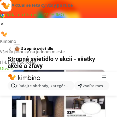
Aktuálne letáky vždy po ruke
Pridať do Chrome - ZADARMO
Kimbino
Stropné svietidlo
Všetky ponuky na jednom mieste
Stropné svietidlo v akcii - všetky
(14,1 tis. hodnotení)
akcie a zľavy
Otvoriť
Hľadajte obchody, kategórie, produkty...
Zvoľte mesto