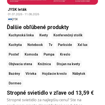
JYSK leták
01.07.2026
-
11.08.2026
JYSK
Ďalšie obľúbené produkty
Kuchynská linka
Kvety
Konferenčný stolík
Kuchyňa
Notebook
Tv
Parkside
Xxl lux
Posteľ
Komoda
Pumpa
Kreslo
Obývacia stena
Knižnica
Stojan na kvety
Bazény
Vírivka
Hojdacie kreslo
Nábytok
Dormeo
Stropné svietidlo v zľave od 13,59 €
Stropné svietidlo za najlepšiu cenu? Ste na