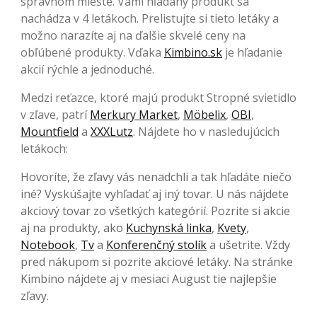
správnom mieste. Vami hľadaný produkt sa
nachádza v 4 letákoch. Prelistujte si tieto letáky a
možno narazíte aj na ďalšie skvelé ceny na
obľúbené produkty. Vďaka
Kimbino.sk
je hľadanie
akcií rýchle a jednoduché.
Medzi reťazce, ktoré majú produkt Stropné svietidlo
v zľave, patrí
Merkury Market
,
Möbelix
,
OBI
,
Mountfield
a
XXXLutz
. Nájdete ho v nasledujúcich
letákoch:
Hovoríte, že zľavy vás nenadchli a tak hľadáte niečo
iné? Vyskúšajte vyhľadať aj iný tovar. U nás nájdete
akciový tovar zo všetkých kategórií. Pozrite si akcie
aj na produkty, ako
Kuchynská linka
,
Kvety
,
Notebook
,
Tv
a
Konferenčný stolík
a ušetrite. Vždy
pred nákupom si pozrite akciové letáky. Na stránke
Kimbino nájdete aj v mesiaci August tie najlepšie
zľavy.