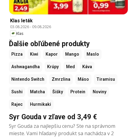
Klas leták
03.08.2026
-
09.08.2026
Klas
Ďalšie obľúbené produkty
Pizza
Kiwi
Kapor
Mango
Maslo
Ashwagandha
Krúpy
Med
Káva
Nintendo Switch
Zmrzlina
Mäso
Tiramisu
Sushi
Matcha
Šišky
Protein
Noviny
Rajec
Hurmikaki
Syr Gouda v zľave od 3,49 €
Syr Gouda za najlepšiu cenu? Ste na správnom
mieste. Vami hľadaný produkt sa nachádza v 2