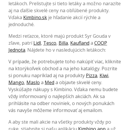
letákoch. Prelistujte si tieto letáky a možno narazíte
aj na ďalšie skvelé ceny na obľúbené produkty.
Vďaka
Kimbino.sk
je hľadanie akcií rýchle a
jednoduché.
Medzi reťazce, ktoré majú produkt Syr Gouda v
zľave, patrí
Lidl
,
Tesco
,
Billa
,
Kaufland
a
COOP
Jednota
. Nájdete ho v nasledujúcich letákoch:
V prípade, že potrebujete toho nakúpiť viac, kliknite
na ktorýkoľvek obchod a na jeho katalógy. Pozrite
si ponuku napríklad aj na produkty
Pizza
,
Kiwi
,
Mango
,
Maslo
a
Med
a objavte skvelé ceny.
Vyskúšajte nákupy s Kimbino. Vďaka nemu budete
vždy informovaný o najlepších akciách. Ak sa
prihlásite na odber noviniek, o nových ponukách
vás navyše môžeme informovať aj emailom.
A aby ste mali akcie na všetky produkty vždy po
ruke, stiahnite si našu aplikáciu
Kimbino app
a už