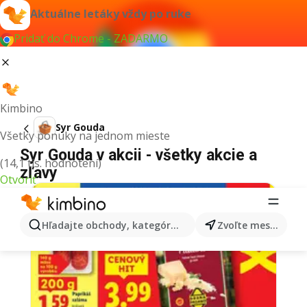
Aktuálne letáky vždy po ruke
Pridať do Chrome - ZADARMO
Kimbino
Syr Gouda
Všetky ponuky na jednom mieste
Syr Gouda v akcii - všetky akcie a
(14,1 tis. hodnotení)
zľavy
Otvoriť
Hľadajte obchody, kategórie, produkty...
Zvoľte mesto