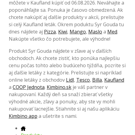
môžete v Kaufland kúpiť od 06.08.2026. Neváhajte a
poponáhľajte sa. Ponuka je časovo obmedzená. Ak
chcete nakúpiť aj ďalšie produkty v akcii, prelistujte
si celý Kaufland leták. Okrem poduktu Syr Gouda tu
dnes nájdete aj
Pizza
,
Kiwi
,
Mango
,
Maslo
a
Med
.
Nakúpte všetko čo potrebujete, ale výhodne!
Produkt Syr Gouda nájdete v zľave aj v ďalších
obchodoch. Ak chcete zistiť, kto ponúka najlepšiu
cenu počas tohto alebo budúceho týždňa, pozrite si
aj ďalšie letáky z kategórie. Prelistujte si napríklad
online letáky z obchodov
Lidl
,
Tesco
,
Billa
,
Kaufland
a
COOP Jednota
.
Kimbino.sk
je váš partner v
nakupovaní. Každý deň sa snaží zbierať všetky
výhodné akcie, zľavy a ponuky, aby ste vy mohli
nakupovať lacnejšie. Stiahnite si aj našu aplikáciu
Kimbino app
a ušetrite s nami.