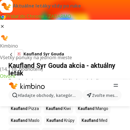
Aktuálne letáky vždy po ruke
Pridať do Chrome - ZADARMO
Kimbino
Kaufland Syr Gouda
Všetky ponuky na jednom mieste
Kaufland Syr Gouda akcia - aktuálny
(14,1 tis. hodnotení)
leták
Otvoriť
Pre daný výraz sme nenašli žiadne výsledky.
Ďalšie produkty v obchodoch
Hľadajte obchody, kategórie, produkty...
Zvoľte mesto
Kaufland
Kaufland
Pizza
Kaufland
Kiwi
Kaufland
Mango
Kaufland
Maslo
Kaufland
Krúpy
Kaufland
Med