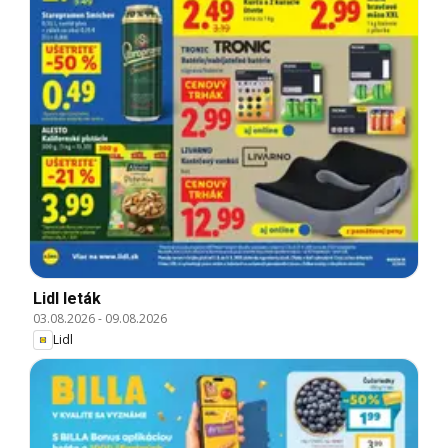
Lidl leták
03.08.2026
-
09.08.2026
Lidl