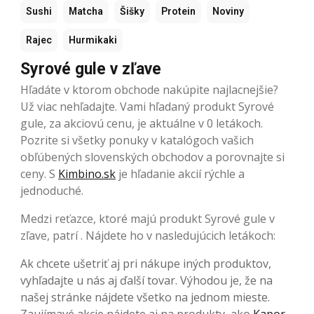
Sushi
Matcha
Šišky
Protein
Noviny
Rajec
Hurmikaki
Syrové gule v zľave
Hľadáte v ktorom obchode nakúpite najlacnejšie?
Už viac nehľadajte. Vami hľadaný produkt Syrové
gule, za akciovú cenu, je aktuálne v 0 letákoch.
Pozrite si všetky ponuky v katalógoch vašich
obľúbených slovenských obchodov a porovnajte si
ceny. S
Kimbino.sk
je hľadanie akcií rýchle a
jednoduché.
Medzi reťazce, ktoré majú produkt Syrové gule v
zľave, patrí . Nájdete ho v nasledujúcich letákoch:
Ak chcete ušetriť aj pri nákupe iných produktov,
vyhľadajte u nás aj ďalší tovar. Výhodou je, že na
našej stránke nájdete všetko na jednom mieste.
Zaujímavé akcie nájdete aj na produkty, ako
Kapor
,