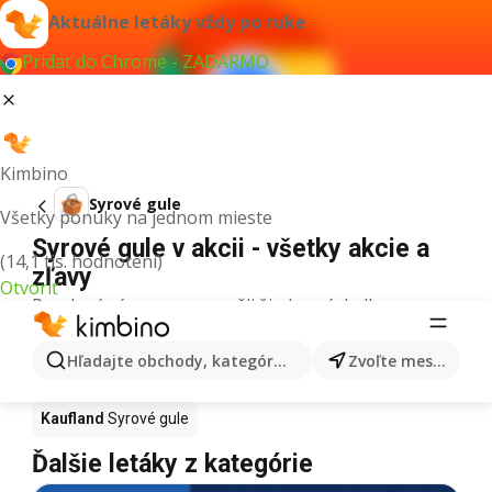
Aktuálne letáky vždy po ruke
Pridať do Chrome - ZADARMO
Kimbino
Syrové gule
Všetky ponuky na jednom mieste
Syrové gule v akcii - všetky akcie a
(14,1 tis. hodnotení)
zľavy
Otvoriť
Pre daný výraz sme nenašli žiadne výsledky.
Syrové gule v akcii - Kde kúpiť?
Hľadajte obchody, kategórie, produkty...
Zvoľte mesto
Tesco
Syrové gule
Lidl
Syrové gule
Kaufland
Syrové gule
Ďalšie letáky z kategórie