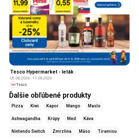
Tesco Hypermarket - leták
05.08.2026
-
11.08.2026
Tesco
Ďalšie obľúbené produkty
Pizza
Kiwi
Kapor
Mango
Maslo
Ashwagandha
Krúpy
Med
Káva
Nintendo Switch
Zmrzlina
Mäso
Tiramisu