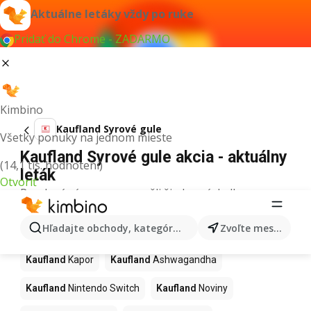
Aktuálne letáky vždy po ruke
Pridať do Chrome - ZADARMO
Kimbino
Kaufland Syrové gule
Všetky ponuky na jednom mieste
Kaufland Syrové gule akcia - aktuálny
(14,1 tis. hodnotení)
leták
Otvoriť
Pre daný výraz sme nenašli žiadne výsledky.
Ďalšie produkty v obchodoch
Hľadajte obchody, kategórie, produkty...
Zvoľte mesto
Kaufland
Kaufland
Kapor
Kaufland
Ashwagandha
Kaufland
Nintendo Switch
Kaufland
Noviny