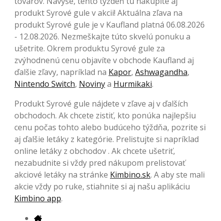
tovarov. Navyše, tento týždeň tu nakúpite aj
produkt Syrové gule v akcii! Aktuálna zľava na
produkt Syrové gule je v Kaufland platná 06.08.2026
- 12.08.2026. Nezmeškajte túto skvelú ponuku a
ušetrite. Okrem produktu Syrové gule za
zvýhodnenú cenu objavíte v obchode Kaufland aj
ďalšie zľavy, napríklad na
Kapor
,
Ashwagandha
,
Nintendo Switch
,
Noviny
a
Hurmikaki
.
Produkt Syrové gule nájdete v zľave aj v ďalších
obchodoch. Ak chcete zistiť, kto ponúka najlepšiu
cenu počas tohto alebo budúceho týždňa, pozrite si
aj ďalšie letáky z kategórie. Prelistujte si napríklad
online letáky z obchodov . Ak chcete ušetriť,
nezabudnite si vždy pred nákupom prelistovať
akciové letáky na stránke
Kimbino.sk
. A aby ste mali
akcie vždy po ruke, stiahnite si aj našu aplikáciu
Kimbino app
.