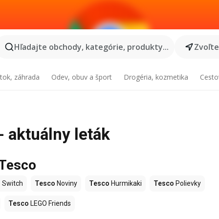
Hľadajte obchody, kategórie, produkty...
Zvoľt
tok, záhrada
Odev, obuv a šport
Drogéria, kozmetika
Cesto
 aktuálny leták
 Tesco
 Switch
Tesco
Noviny
Tesco
Hurmikaki
Tesco
Polievky
Tesco
LEGO Friends