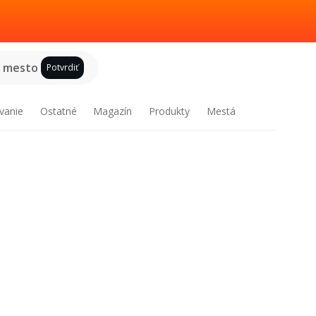
e mesto
Potvrdiť
vanie
Ostatné
Magazín
Produkty
Mestá