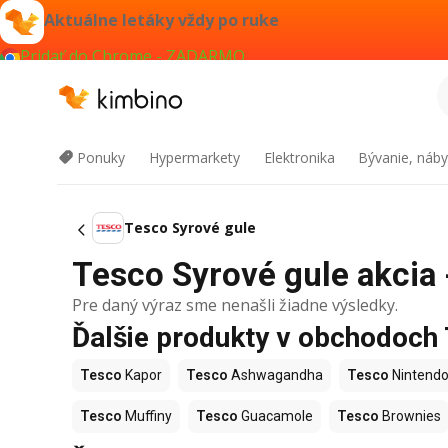
Aktuálne letáky vždy po ruke
Pridať do Chrome - ZADARMO
Ponuky
Hypermarkety
Elektronika
Bývanie, náby
Tesco Syrové gule
Tesco Syrové gule akcia -
Pre daný výraz sme nenašli žiadne výsledky.
Ďalšie produkty v obchodoch
Tesco
Kapor
Tesco
Ashwagandha
Tesco
Nintendo
Tesco
Muffiny
Tesco
Guacamole
Tesco
Brownies