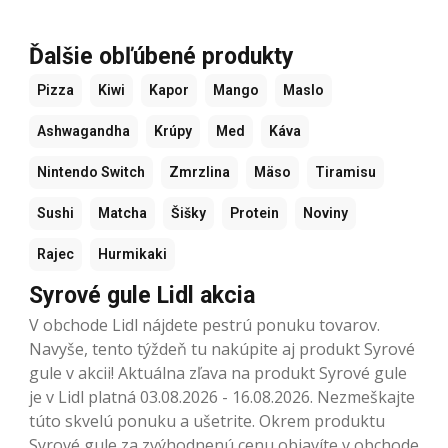
Ďalšie obľúbené produkty
Pizza
Kiwi
Kapor
Mango
Maslo
Ashwagandha
Krúpy
Med
Káva
Nintendo Switch
Zmrzlina
Mäso
Tiramisu
Sushi
Matcha
Šišky
Protein
Noviny
Rajec
Hurmikaki
Syrové gule Lidl akcia
V obchode Lidl nájdete pestrú ponuku tovarov.
Navyše, tento týždeň tu nakúpite aj produkt Syrové
gule v akcii! Aktuálna zľava na produkt Syrové gule
je v Lidl platná 03.08.2026 - 16.08.2026. Nezmeškajte
túto skvelú ponuku a ušetrite. Okrem produktu
Syrové gule za zvýhodnenú cenu objavíte v obchode