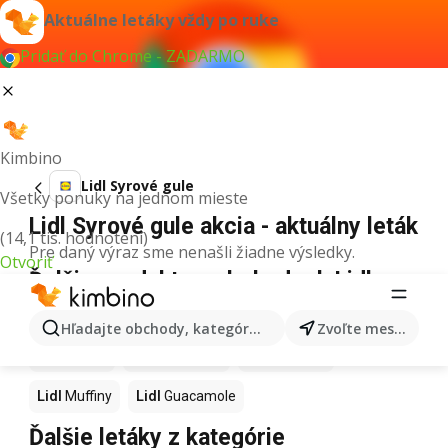
Aktuálne letáky vždy po ruke
Pridať do Chrome - ZADARMO
Kimbino
Lidl Syrové gule
Všetky ponuky na jednom mieste
Lidl Syrové gule akcia - aktuálny leták
(14,1 tis. hodnotení)
Pre daný výraz sme nenašli žiadne výsledky.
Otvoriť
Ďalšie produkty v obchodoch Lidl
Lidl
Kapor
Lidl
Ashwagandha
Lidl
Nintendo Switch
Hľadajte obchody, kategórie, produkty...
Zvoľte mesto
Lidl
Noviny
Lidl
Hurmikaki
Lidl
Polievky
Lidl
Muffiny
Lidl
Guacamole
Ďalšie letáky z kategórie