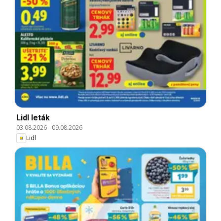
Lidl leták
03.08.2026
-
09.08.2026
Lidl