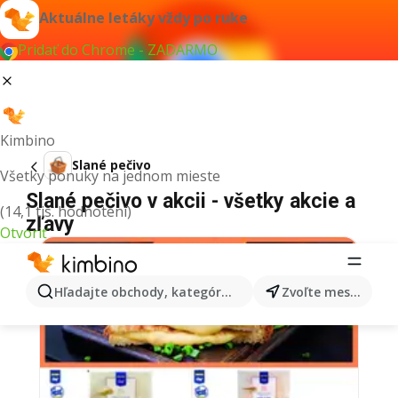
Aktuálne letáky vždy po ruke
Pridať do Chrome - ZADARMO
Kimbino
Slané pečivo
Všetky ponuky na jednom mieste
Slané pečivo v akcii - všetky akcie a
(14,1 tis. hodnotení)
zľavy
Otvoriť
Hľadajte obchody, kategórie, produkty...
Zvoľte mesto