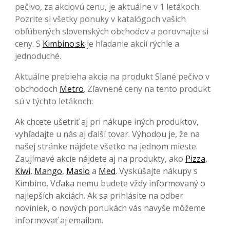
pečivo, za akciovú cenu, je aktuálne v 1 letákoch.
Pozrite si všetky ponuky v katalógoch vašich
obľúbených slovenských obchodov a porovnajte si
ceny. S
Kimbino.sk
je hľadanie akcií rýchle a
jednoduché.
Aktuálne prebieha akcia na produkt Slané pečivo v
obchodoch
Metro
. Zľavnené ceny na tento produkt
sú v týchto letákoch:
Ak chcete ušetriť aj pri nákupe iných produktov,
vyhľadajte u nás aj ďalší tovar. Výhodou je, že na
našej stránke nájdete všetko na jednom mieste.
Zaujímavé akcie nájdete aj na produkty, ako
Pizza
,
Kiwi
,
Mango
,
Maslo
a
Med
. Vyskúšajte nákupy s
Kimbino. Vďaka nemu budete vždy informovaný o
najlepších akciách. Ak sa prihlásite na odber
noviniek, o nových ponukách vás navyše môžeme
informovať aj emailom.