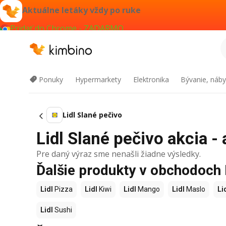
Aktuálne letáky vždy po ruke
Pridať do Chrome - ZADARMO
Ponuky
Hypermarkety
Elektronika
Bývanie, náby
Lidl Slané pečivo
Lidl Slané pečivo akcia - 
Pre daný výraz sme nenašli žiadne výsledky.
Ďalšie produkty v obchodoch 
Lidl
Pizza
Lidl
Kiwi
Lidl
Mango
Lidl
Maslo
Li
Lidl
Sushi