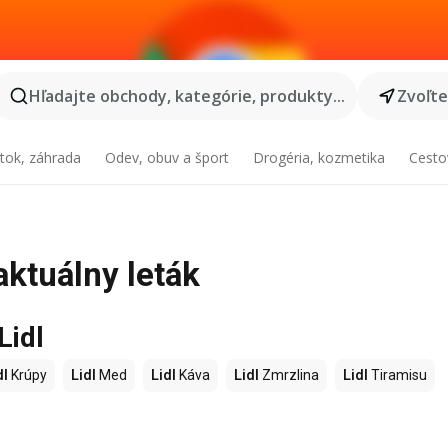
Hľadajte obchody, kategórie, produkty...
Zvoľt
tok, záhrada
Odev, obuv a šport
Drogéria, kozmetika
Cesto
aktuálny leták
Lidl
dl
Krúpy
Lidl
Med
Lidl
Káva
Lidl
Zmrzlina
Lidl
Tiramisu