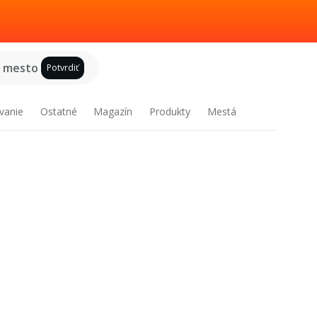
e mesto
Potvrdiť
vanie
Ostatné
Magazín
Produkty
Mestá