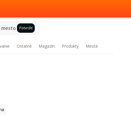
e mesto
Potvrdiť
vanie
Ostatné
Magazín
Produkty
Mestá
na