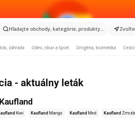
Hľadajte obchody, kategórie, produkty...
Zvoľt
tok, záhrada
Odev, obuv a šport
Drogéria, kozmetika
Cesto
ia - aktuálny leták
 Kaufland
aufland
Kiwi
Kaufland
Mango
Kaufland
Med
Kaufland
Zmrzli