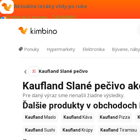
Aktuálne letáky vždy po ruke
Pridať do Chrome - ZADARMO
Ponuky
Hypermarkety
Elektronika
Bývanie, náby
Kaufland Slané pečivo
Kaufland Slané pečivo akc
Pre daný výraz sme nenašli žiadne výsledky.
Ďalšie produkty v obchodoch
Kaufland
Maslo
Kaufland
Káva
Kaufland
Pizza
K
Kaufland
Sushi
Kaufland
Krúpy
Kaufland
Tiramisu