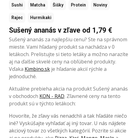
Sushi
Matcha
Šišky
Protein
Noviny
Rajec
Hurmikaki
Sušený ananás v zľave od 1,79 €
Sušený ananás za najlepšiu cenu? Ste na správnom
mieste. Vami hľadaný produkt sa nachádza v 0
letákoch. Prelistujte si tieto letáky a možno narazíte
aj na ďalšie skvelé ceny na obľúbené produkty.
Vďaka
Kimbino.sk
je hľadanie akcií rýchle a
jednoduché.
Aktuálne prebieha akcia na produkt Sušený ananás
v obchodoch
KON - RAD
. Zľavnené ceny na tento
produkt sú v týchto letákoch:
Hovoríte, že zľavy vás nenadchli a tak hľadáte niečo
iné? Vyskúšajte vyhľadať aj iný tovar. U nás nájdete
akciový tovar zo všetkých kategórií. Pozrite si akcie
aj na produkty, ako
Pizza
,
Kiwi
,
Mango
,
Maslo
a