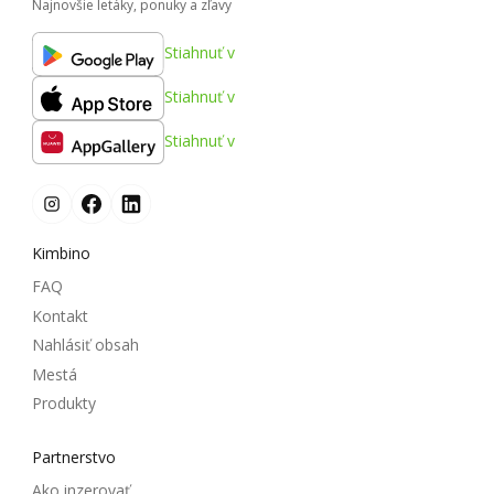
Najnovšie letáky, ponuky a zľavy
Stiahnuť v
Stiahnuť v
Stiahnuť v
Kimbino
FAQ
Kontakt
Nahlásiť obsah
Mestá
Produkty
Partnerstvo
Ako inzerovať