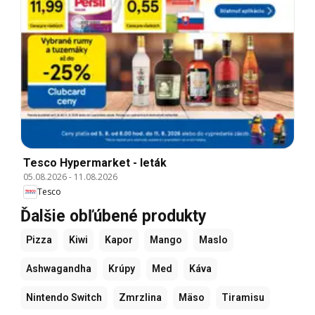
Tesco Hypermarket - leták
05.08.2026
-
11.08.2026
Tesco
Ďalšie obľúbené produkty
Pizza
Kiwi
Kapor
Mango
Maslo
Ashwagandha
Krúpy
Med
Káva
Nintendo Switch
Zmrzlina
Mäso
Tiramisu