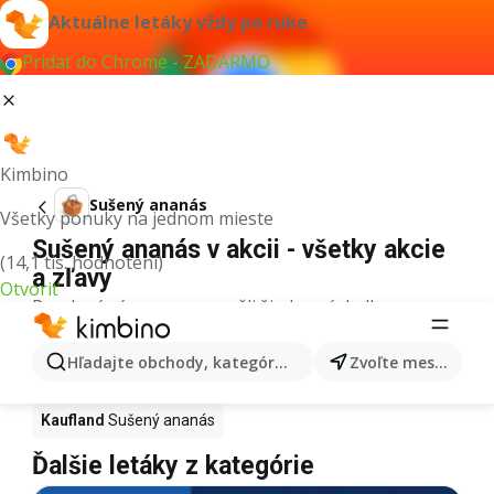
Aktuálne letáky vždy po ruke
Pridať do Chrome - ZADARMO
Kimbino
Sušený ananás
Všetky ponuky na jednom mieste
Sušený ananás v akcii - všetky akcie
(14,1 tis. hodnotení)
a zľavy
Otvoriť
Pre daný výraz sme nenašli žiadne výsledky.
Sušený ananás v akcii - Kde kúpiť?
Hľadajte obchody, kategórie, produkty...
Zvoľte mesto
Tesco
Sušený ananás
Lidl
Sušený ananás
Kaufland
Sušený ananás
Ďalšie letáky z kategórie