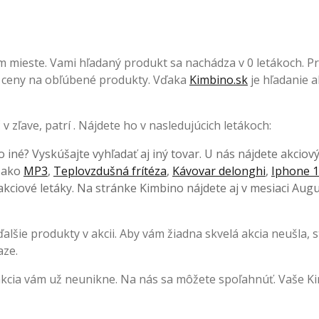
 mieste. Vami hľadaný produkt sa nachádza v 0 letákoch. Pre
elé ceny na obľúbené produkty. Vďaka
Kimbino.sk
je hľadanie a
 zľave, patrí . Nájdete ho v nasledujúcich letákoch:
o iné? Vyskúšajte vyhľadať aj iný tovar. U nás nájdete akciov
, ako
MP3
,
Teplovzdušná frítéza
,
Kávovar delonghi
,
Iphone 1
kciové letáky. Na stránke Kimbino nájdete aj v mesiaci Augu
lšie produkty v akcii. Aby vám žiadna skvelá akcia neušla, s
aze.
akcia vám už neunikne. Na nás sa môžete spoľahnúť. Vaše K