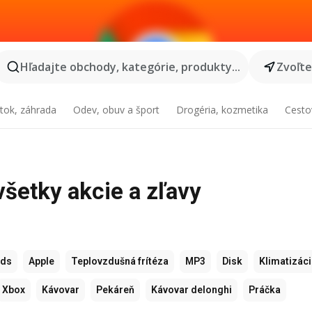
Hľadajte obchody, kategórie, produkty...
Zvoľt
tok, záhrada
Odev, obuv a šport
Drogéria, kozmetika
Cesto
všetky akcie a zľavy
ods
Apple
Teplovzdušná frítéza
MP3
Disk
Klimatizác
Xbox
Kávovar
Pekáreň
Kávovar delonghi
Práčka