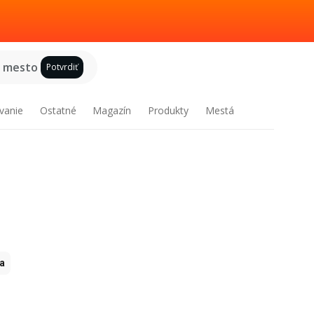
e mesto
Potvrdiť
vanie
Ostatné
Magazín
Produkty
Mestá
ia