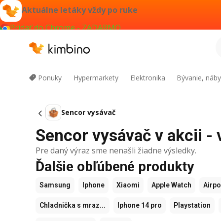
Aktuálne letáky vždy po ruke
Pridať do Chrome - ZADARMO
Ponuky
Hypermarkety
Elektronika
Bývanie, náby
Sencor vysávač
Sencor vysávač v akcii - 
Pre daný výraz sme nenašli žiadne výsledky.
Ďalšie obľúbené produkty
Samsung
Iphone
Xiaomi
Apple Watch
Airp
Chladnička s mraz...
Iphone 14 pro
Playstation