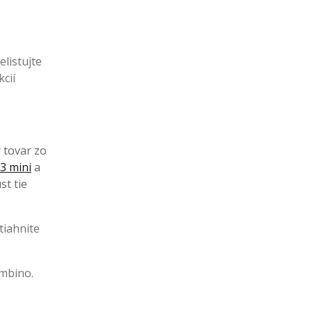
listujte
kcií
ý tovar zo
3 mini
a
st tie
tiahnite
imbino.