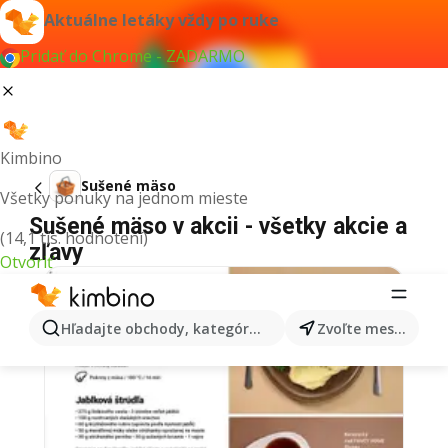
Aktuálne letáky vždy po ruke
Pridať do Chrome - ZADARMO
Kimbino
Sušené mäso
Všetky ponuky na jednom mieste
Sušené mäso v akcii - všetky akcie a
(14,1 tis. hodnotení)
zľavy
Otvoriť
Hľadajte obchody, kategórie, produkty...
Zvoľte mesto