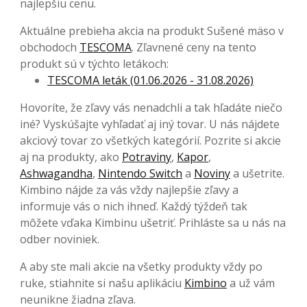
najlepšiu cenu.
Aktuálne prebieha akcia na produkt Sušené mäso v
obchodoch
TESCOMA
. Zľavnené ceny na tento
produkt sú v týchto letákoch:
TESCOMA leták (01.06.2026 - 31.08.2026)
Hovoríte, že zľavy vás nenadchli a tak hľadáte niečo
iné? Vyskúšajte vyhľadať aj iný tovar. U nás nájdete
akciový tovar zo všetkých kategórií. Pozrite si akcie
aj na produkty, ako
Potraviny
,
Kapor
,
Ashwagandha
,
Nintendo Switch
a
Noviny
a ušetrite.
Kimbino nájde za vás vždy najlepšie zľavy a
informuje vás o nich ihneď. Každý týždeň tak
môžete vďaka Kimbinu ušetriť. Prihláste sa u nás na
odber noviniek.
A aby ste mali akcie na všetky produkty vždy po
ruke, stiahnite si našu aplikáciu
Kimbino
a už vám
neunikne žiadna zľava.