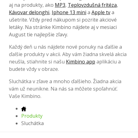
aj na produkty, ako
MP3
,
Teplovzdušná frítéza
,
Kávovar delonghi
,
Iphone 13 mini
a
Apple tv
a
ušetrite. Vždy pred nákupom si pozrite akciové
letáky. Na stránke Kimbino nájdete aj v mesiaci
August tie najlepšie zľavy.
Každý deň u nás nájdete nové ponuky na ďalšie a
ďalšie produkty v akcii. Aby vám žiadna skvelá akcia
neušla, stiahnite si našu
Kimbino app
aplikáciu a
budete vždy v obraze.
Sluchátka v zľave a mnoho ďalšieho. Žiadna akcia
vám už neunikne. Na nás sa môžete spoľahnúť.
Vaše Kimbino.
Produkty
Sluchátka