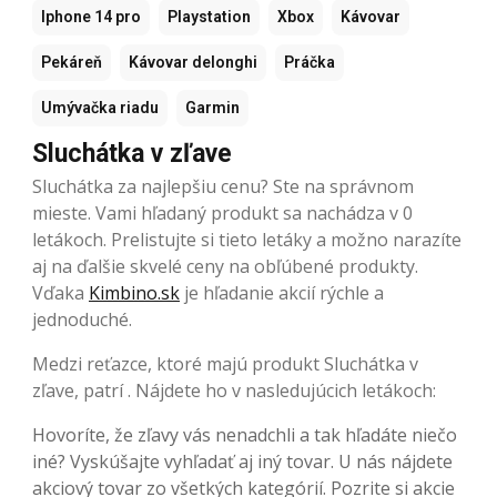
Iphone 14 pro
Playstation
Xbox
Kávovar
Pekáreň
Kávovar delonghi
Práčka
Umývačka riadu
Garmin
Sluchátka v zľave
Sluchátka za najlepšiu cenu? Ste na správnom
mieste. Vami hľadaný produkt sa nachádza v 0
letákoch. Prelistujte si tieto letáky a možno narazíte
aj na ďalšie skvelé ceny na obľúbené produkty.
Vďaka
Kimbino.sk
je hľadanie akcií rýchle a
jednoduché.
Medzi reťazce, ktoré majú produkt Sluchátka v
zľave, patrí . Nájdete ho v nasledujúcich letákoch:
Hovoríte, že zľavy vás nenadchli a tak hľadáte niečo
iné? Vyskúšajte vyhľadať aj iný tovar. U nás nájdete
akciový tovar zo všetkých kategórií. Pozrite si akcie