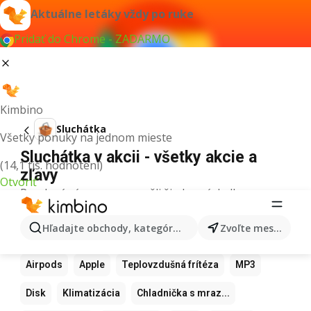
Aktuálne letáky vždy po ruke
Pridať do Chrome - ZADARMO
Kimbino
Sluchátka
Všetky ponuky na jednom mieste
Sluchátka v akcii - všetky akcie a
(14,1 tis. hodnotení)
zľavy
Otvoriť
Pre daný výraz sme nenašli žiadne výsledky.
Ďalšie obľúbené produkty
Hľadajte obchody, kategórie, produkty...
Zvoľte mesto
Samsung
Iphone
Xiaomi
Apple Watch
Airpods
Apple
Teplovzdušná frítéza
MP3
Disk
Klimatizácia
Chladnička s mraz...