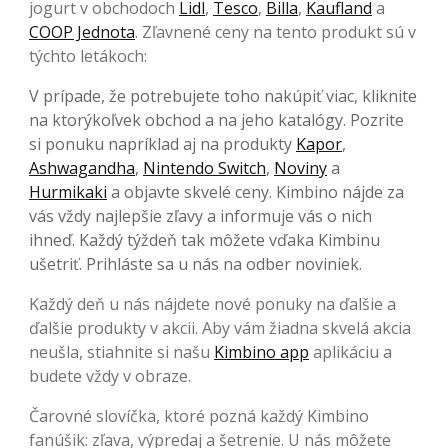
jogurt v obchodoch
Lidl
,
Tesco
,
Billa
,
Kaufland
a
COOP Jednota
. Zľavnené ceny na tento produkt sú v
týchto letákoch:
V prípade, že potrebujete toho nakúpiť viac, kliknite
na ktorýkoľvek obchod a na jeho katalógy. Pozrite
si ponuku napríklad aj na produkty
Kapor
,
Ashwagandha
,
Nintendo Switch
,
Noviny
a
Hurmikaki
a objavte skvelé ceny. Kimbino nájde za
vás vždy najlepšie zľavy a informuje vás o nich
ihneď. Každý týždeň tak môžete vďaka Kimbinu
ušetriť. Prihláste sa u nás na odber noviniek.
Každý deň u nás nájdete nové ponuky na ďalšie a
ďalšie produkty v akcii. Aby vám žiadna skvelá akcia
neušla, stiahnite si našu
Kimbino app
aplikáciu a
budete vždy v obraze.
Čarovné slovíčka, ktoré pozná každý Kimbino
fanúšik: zľava, výpredaj a šetrenie. U nás môžete