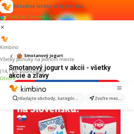
Aktuálne letáky vždy po ruke
Pridať do Chrome - ZADARMO
Kimbino
Smotanový jogurt
Všetky ponuky na jednom mieste
Smotanový jogurt v akcii - všetky
(14,1 tis. hodnotení)
akcie a zľavy
Otvoriť
Hľadajte obchody, kategórie, produkty...
Zvoľte mesto