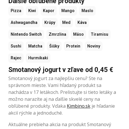
Ďalšie obľúbené produkty
Pizza
Kiwi
Kapor
Mango
Maslo
Ashwagandha
Krúpy
Med
Káva
Nintendo Switch
Zmrzlina
Mäso
Tiramisu
Sushi
Matcha
Šišky
Protein
Noviny
Rajec
Hurmikaki
Smotanový jogurt v zľave od 0,45 €
Smotanový jogurt za najlepšiu cenu? Ste na
správnom mieste. Vami hľadaný produkt sa
nachádza v 17 letákoch. Prelistujte si tieto letáky a
možno narazíte aj na ďalšie skvelé ceny na
obľúbené produkty. Vďaka
Kimbino.sk
je hľadanie
akcií rýchle a jednoduché.
Aktuálne prebieha akcia na produkt Smotanový