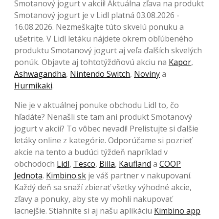
Smotanový jogurt v akcii! Aktuálna zľava na produkt
Smotanový jogurt je v Lidl platná 03.08.2026 -
16.08.2026. Nezmeškajte túto skvelú ponuku a
ušetrite. V Lidl letáku nájdete okrem obľúbeného
produktu Smotanový jogurt aj veľa ďalších skvelých
ponúk. Objavte aj tohtotýždňovú akciu na
Kapor
,
Ashwagandha
,
Nintendo Switch
,
Noviny
a
Hurmikaki
.
Nie je v aktuálnej ponuke obchodu Lidl to, čo
hľadáte? Nenašli ste tam ani produkt Smotanový
jogurt v akcii? To vôbec nevadí! Prelistujte si ďalšie
letáky online z kategórie. Odporúčame si pozrieť
akcie na tento a budúci týždeň napríklad v
obchodoch
Lidl
,
Tesco
,
Billa
,
Kaufland
a
COOP
Jednota
.
Kimbino.sk
je váš partner v nakupovaní.
Každý deň sa snaží zbierať všetky výhodné akcie,
zľavy a ponuky, aby ste vy mohli nakupovať
lacnejšie. Stiahnite si aj našu aplikáciu
Kimbino app