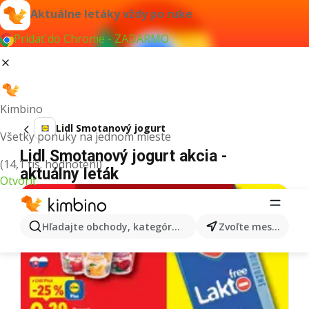
Aktuálne letáky vždy po ruke
Pridať do Chrome - ZADARMO
Kimbino
Lidl Smotanový jogurt
Všetky ponuky na jednom mieste
Lidl Smotanový jogurt akcia -
(14,1 tis. hodnotení)
aktuálny leták
Otvoriť
Hľadajte obchody, kategórie, produkty...
Zvoľte mesto