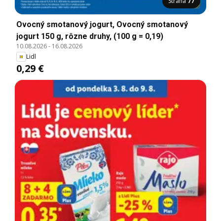
Strana
77
Ovocný smotanový jogurt, Ovocný smotanový
jogurt 150 g, rôzne druhy, (100 g = 0,19)
10.08.2026
-
16.08.2026
Lidl
0,29 €