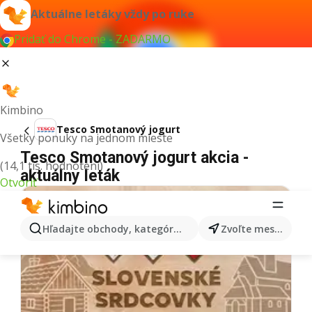
Aktuálne letáky vždy po ruke
Pridať do Chrome - ZADARMO
Kimbino
Tesco Smotanový jogurt
Všetky ponuky na jednom mieste
Tesco Smotanový jogurt akcia -
(14,1 tis. hodnotení)
aktuálny leták
Otvoriť
Hľadajte obchody, kategórie, produkty...
Zvoľte mesto