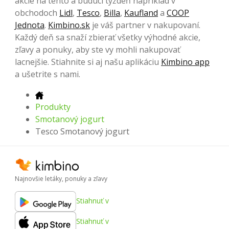
akcie na tento a budúci týždeň napríklad v
obchodoch
Lidl
,
Tesco
,
Billa
,
Kaufland
a
COOP
Jednota
.
Kimbino.sk
je váš partner v nakupovaní.
Každý deň sa snaží zbierať všetky výhodné akcie,
zľavy a ponuky, aby ste vy mohli nakupovať
lacnejšie. Stiahnite si aj našu aplikáciu
Kimbino app
a ušetrite s nami.
Produkty
Smotanový jogurt
Tesco Smotanový jogurt
Najnovšie letáky, ponuky a zľavy
Stiahnuť v
Stiahnuť v