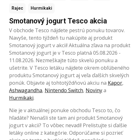
Rajec
Hurmikaki
Smotanový jogurt Tesco akcia
V obchode Tesco nájdete pestrú ponuku tovarov.
Navyše, tento týždeň tu nakúpite aj produkt
Smotanový jogurt v akcii! Aktuálna zľava na produkt
Smotanový jogurt je v Tesco platná 05.08.2026 -
11.08.2026. Nezmeškajte túto skvelú ponuku a
ušetrite. V Tesco letáku nájdete okrem obľúbeného
produktu Smotanový jogurt aj veľa ďalších skvelých
ponúk. Objavte aj tohtotýždňovú akciu na
Kapor
,
Ashwagandha
,
Nintendo Switch
,
Noviny
a
Hurmikaki
.
Nie je v aktuálnej ponuke obchodu Tesco to, čo
hľadáte? Nenašli ste tam ani produkt Smotanový
jogurt v akcii? To vôbec nevadí! Prelistujte si ďalšie
letáky online z kategórie. Odporúčame si pozrieť