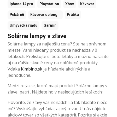
Iphone 14 pro
Playstation
Xbox
Kávovar
Pekáreň
Kávovar delonghi
Práčka
Umývačka riadu
Garmin
Solárne lampy v zľave
Solárne lampy za najlepšiu cenu? Ste na správnom
mieste. Vami hľadaný produkt sa nachádza v 0
letákoch. Prelistujte si tieto letáky a možno narazíte
aj na ďalšie skvelé ceny na obľúbené produkty.
Vďaka
Kimbino.sk
je hľadanie akcií rýchle a
jednoduché.
Medzi reťazce, ktoré majú produkt Solárne lampy v
zľave, patrí . Nájdete ho v nasledujúcich letákoch:
Hovoríte, že zľavy vás nenadchli a tak hľadáte niečo
iné? Vyskúšajte vyhľadať aj iný tovar. U nás nájdete
akciový tovar zo všetkých kategórií. Pozrite si akcie