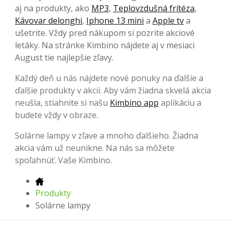
aj na produkty, ako
MP3
,
Teplovzdušná frítéza
,
Kávovar delonghi
,
Iphone 13 mini
a
Apple tv
a
ušetrite. Vždy pred nákupom si pozrite akciové
letáky. Na stránke Kimbino nájdete aj v mesiaci
August tie najlepšie zľavy.
Každý deň u nás nájdete nové ponuky na ďalšie a
ďalšie produkty v akcii. Aby vám žiadna skvelá akcia
neušla, stiahnite si našu
Kimbino app
aplikáciu a
budete vždy v obraze.
Solárne lampy v zľave a mnoho ďalšieho. Žiadna
akcia vám už neunikne. Na nás sa môžete
spoľahnúť. Vaše Kimbino.
Produkty
Solárne lampy