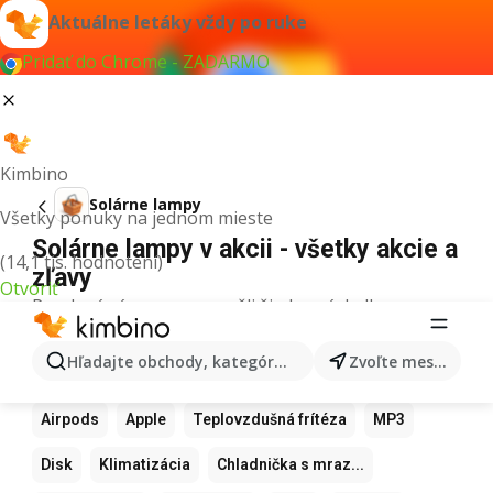
Aktuálne letáky vždy po ruke
Pridať do Chrome - ZADARMO
Kimbino
Solárne lampy
Všetky ponuky na jednom mieste
Solárne lampy v akcii - všetky akcie a
(14,1 tis. hodnotení)
zľavy
Otvoriť
Pre daný výraz sme nenašli žiadne výsledky.
Ďalšie obľúbené produkty
Hľadajte obchody, kategórie, produkty...
Zvoľte mesto
Samsung
Iphone
Xiaomi
Apple Watch
Airpods
Apple
Teplovzdušná frítéza
MP3
Disk
Klimatizácia
Chladnička s mraz...