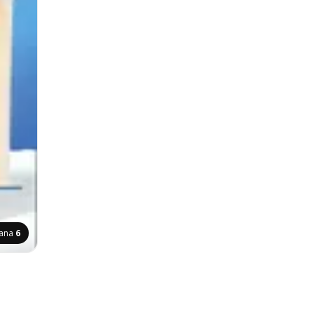
rana
6