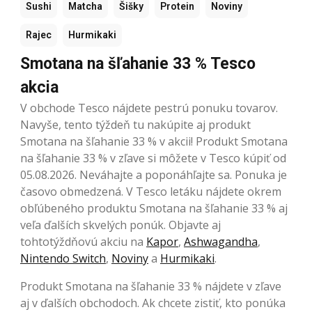
Sushi
Matcha
Šišky
Protein
Noviny
Rajec
Hurmikaki
Smotana na šľahanie 33 % Tesco
akcia
V obchode Tesco nájdete pestrú ponuku tovarov.
Navyše, tento týždeň tu nakúpite aj produkt
Smotana na šľahanie 33 % v akcii! Produkt Smotana
na šľahanie 33 % v zľave si môžete v Tesco kúpiť od
05.08.2026. Neváhajte a poponáhľajte sa. Ponuka je
časovo obmedzená. V Tesco letáku nájdete okrem
obľúbeného produktu Smotana na šľahanie 33 % aj
veľa ďalších skvelých ponúk. Objavte aj
tohtotýždňovú akciu na
Kapor
,
Ashwagandha
,
Nintendo Switch
,
Noviny
a
Hurmikaki
.
Produkt Smotana na šľahanie 33 % nájdete v zľave
aj v ďalších obchodoch. Ak chcete zistiť, kto ponúka