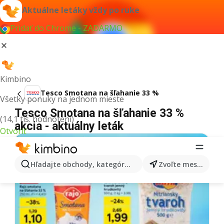
Aktuálne letáky vždy po ruke
Pridať do Chrome - ZADARMO
Kimbino
Tesco Smotana na šľahanie 33 %
Všetky ponuky na jednom mieste
Tesco Smotana na šľahanie 33 %
(14,1 tis. hodnotení)
akcia - aktuálny leták
Otvoriť
Hľadajte obchody, kategórie, produkty...
Zvoľte mesto