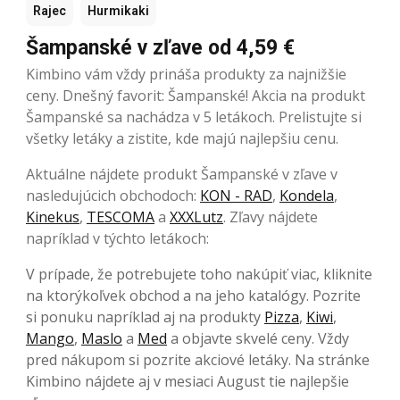
Rajec
Hurmikaki
Šampanské v zľave od 4,59 €
Kimbino vám vždy prináša produkty za najnižšie
ceny. Dnešný favorit: Šampanské! Akcia na produkt
Šampanské sa nachádza v 5 letákoch. Prelistujte si
všetky letáky a zistite, kde majú najlepšiu cenu.
Aktuálne nájdete produkt Šampanské v zľave v
nasledujúcich obchodoch:
KON - RAD
,
Kondela
,
Kinekus
,
TESCOMA
a
XXXLutz
. Zľavy nájdete
napríklad v týchto letákoch:
V prípade, že potrebujete toho nakúpiť viac, kliknite
na ktorýkoľvek obchod a na jeho katalógy. Pozrite
si ponuku napríklad aj na produkty
Pizza
,
Kiwi
,
Mango
,
Maslo
a
Med
a objavte skvelé ceny. Vždy
pred nákupom si pozrite akciové letáky. Na stránke
Kimbino nájdete aj v mesiaci August tie najlepšie