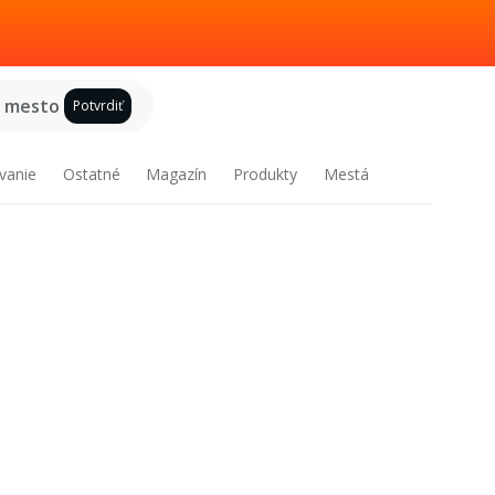
e mesto
Potvrdiť
vanie
Ostatné
Magazín
Produkty
Mestá