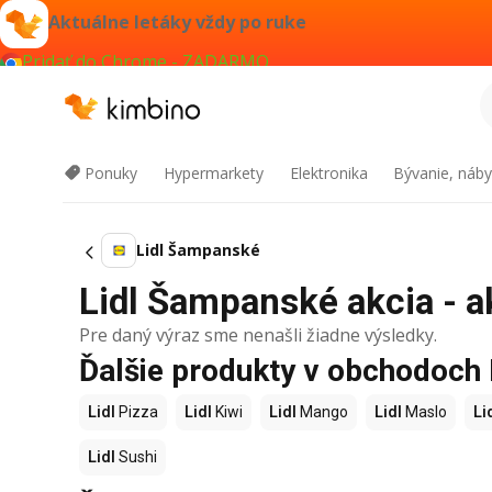
Aktuálne letáky vždy po ruke
Pridať do Chrome - ZADARMO
Ponuky
Hypermarkety
Elektronika
Bývanie, náby
Lidl Šampanské
Lidl Šampanské akcia - a
Pre daný výraz sme nenašli žiadne výsledky.
Ďalšie produkty v obchodoch 
Lidl
Pizza
Lidl
Kiwi
Lidl
Mango
Lidl
Maslo
Li
Lidl
Sushi