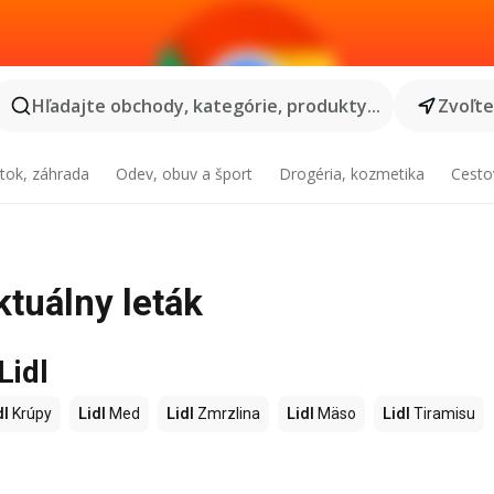
Hľadajte obchody, kategórie, produkty...
Zvoľt
tok, záhrada
Odev, obuv a šport
Drogéria, kozmetika
Cesto
ktuálny leták
Lidl
dl
Krúpy
Lidl
Med
Lidl
Zmrzlina
Lidl
Mäso
Lidl
Tiramisu