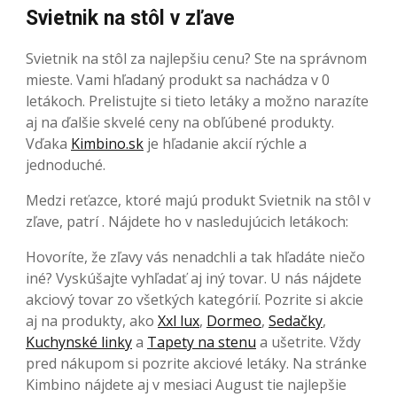
Svietnik na stôl v zľave
Svietnik na stôl za najlepšiu cenu? Ste na správnom
mieste. Vami hľadaný produkt sa nachádza v 0
letákoch. Prelistujte si tieto letáky a možno narazíte
aj na ďalšie skvelé ceny na obľúbené produkty.
Vďaka
Kimbino.sk
je hľadanie akcií rýchle a
jednoduché.
Medzi reťazce, ktoré majú produkt Svietnik na stôl v
zľave, patrí . Nájdete ho v nasledujúcich letákoch:
Hovoríte, že zľavy vás nenadchli a tak hľadáte niečo
iné? Vyskúšajte vyhľadať aj iný tovar. U nás nájdete
akciový tovar zo všetkých kategórií. Pozrite si akcie
aj na produkty, ako
Xxl lux
,
Dormeo
,
Sedačky
,
Kuchynské linky
a
Tapety na stenu
a ušetrite. Vždy
pred nákupom si pozrite akciové letáky. Na stránke
Kimbino nájdete aj v mesiaci August tie najlepšie