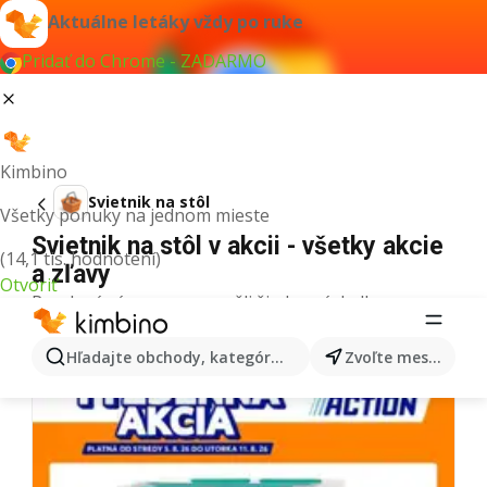
Aktuálne letáky vždy po ruke
Pridať do Chrome - ZADARMO
Kimbino
Svietnik na stôl
Všetky ponuky na jednom mieste
Svietnik na stôl v akcii - všetky akcie
(14,1 tis. hodnotení)
a zľavy
Otvoriť
Pre daný výraz sme nenašli žiadne výsledky.
Ďalšie letáky z kategórie
Hľadajte obchody, kategórie, produkty...
Zvoľte mesto