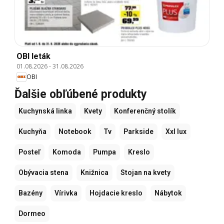
OBI leták
01.08.2026
-
31.08.2026
OBI
Ďalšie obľúbené produkty
Kuchynská linka
Kvety
Konferenčný stolík
Kuchyňa
Notebook
Tv
Parkside
Xxl lux
Posteľ
Komoda
Pumpa
Kreslo
Obývacia stena
Knižnica
Stojan na kvety
Bazény
Vírivka
Hojdacie kreslo
Nábytok
Dormeo