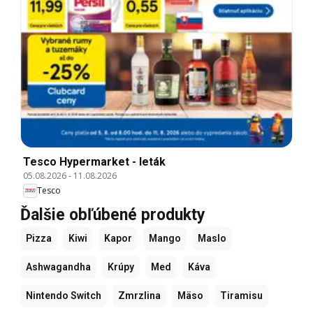
Tesco Hypermarket - leták
05.08.2026
-
11.08.2026
Tesco
Ďalšie obľúbené produkty
Pizza
Kiwi
Kapor
Mango
Maslo
Ashwagandha
Krúpy
Med
Káva
Nintendo Switch
Zmrzlina
Mäso
Tiramisu