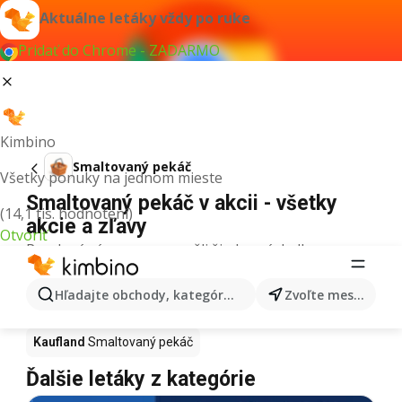
Aktuálne letáky vždy po ruke
Pridať do Chrome - ZADARMO
Kimbino
Smaltovaný pekáč
Všetky ponuky na jednom mieste
Smaltovaný pekáč v akcii - všetky
(14,1 tis. hodnotení)
akcie a zľavy
Otvoriť
Pre daný výraz sme nenašli žiadne výsledky.
Smaltovaný pekáč v akcii - Kde kúpiť?
Hľadajte obchody, kategórie, produkty...
Zvoľte mesto
Tesco
Smaltovaný pekáč
Lidl
Smaltovaný pekáč
Kaufland
Smaltovaný pekáč
Ďalšie letáky z kategórie