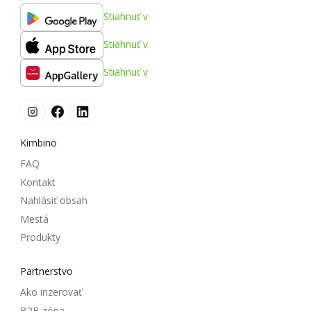
Stiahnuť v
Stiahnuť v
Stiahnuť v
Kimbino
FAQ
Kontakt
Nahlásiť obsah
Mestá
Produkty
Partnerstvo
Ako inzerovať
B2B zóna