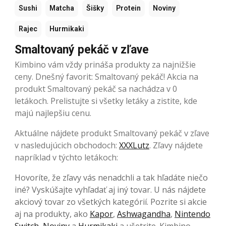
Sushi
Matcha
Šišky
Protein
Noviny
Rajec
Hurmikaki
Smaltovaný pekáč v zľave
Kimbino vám vždy prináša produkty za najnižšie
ceny. Dnešný favorit: Smaltovaný pekáč! Akcia na
produkt Smaltovaný pekáč sa nachádza v 0
letákoch. Prelistujte si všetky letáky a zistite, kde
majú najlepšiu cenu.
Aktuálne nájdete produkt Smaltovaný pekáč v zľave
v nasledujúcich obchodoch:
XXXLutz
. Zľavy nájdete
napríklad v týchto letákoch:
Hovoríte, že zľavy vás nenadchli a tak hľadáte niečo
iné? Vyskúšajte vyhľadať aj iný tovar. U nás nájdete
akciový tovar zo všetkých kategórií. Pozrite si akcie
aj na produkty, ako
Kapor
,
Ashwagandha
,
Nintendo
Switch
,
Noviny
a
Hurmikaki
a ušetrite. Kimbino