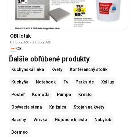
OBI leták
01.08.2026
-
31.08.2026
OBI
Ďalšie obľúbené produkty
Kuchynská linka
Kvety
Konferenčný stolík
Kuchyňa
Notebook
Tv
Parkside
Xxl lux
Posteľ
Komoda
Pumpa
Kreslo
Obývacia stena
Knižnica
Stojan na kvety
Bazény
Vírivka
Hojdacie kreslo
Nábytok
Dormeo