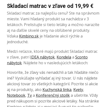
Skladací matrac v zľave od 19,99 €
Skladací matrac za najlepšiu cenu? Ste na správnom
mieste. Vami hľadaný produkt sa nachádza v 3
letákoch. Prelistujte si tieto letáky a možno narazíte
aj na ďalšie skvelé ceny na obľúbené produkty.
Vďaka
Kimbino.sk
je hľadanie akcií rýchle a
jednoduché.
Medzi reťazce, ktoré majú produkt Skladací matrac
v zľave, patrí
IDEA nábytok
,
Kondela
a
Sconto
nábytok
. Nájdete ho v nasledujúcich letákoch:
Hovoríte, že zľavy vás nenadchli a tak hľadáte niečo
iné? Vyskúšajte vyhľadať aj iný tovar. U nás nájdete
akciový tovar zo všetkých kategórií. Pozrite si akcie
aj na produkty, ako
Kuchynská linka
,
Kvety
,
Notebook
,
Tv
a
Konferenčný stolík
a ušetrite. Vždy
pred nákupom si pozrite akciové letáky. Na stránke
Kimbino nájdete aj v mesiaci August tie najlepšie