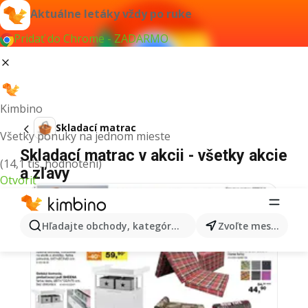
Aktuálne letáky vždy po ruke
Pridať do Chrome - ZADARMO
Kimbino
Skladací matrac
Všetky ponuky na jednom mieste
Skladací matrac v akcii - všetky akcie
(14,1 tis. hodnotení)
a zľavy
Otvoriť
Hľadajte obchody, kategórie, produkty...
Zvoľte mesto