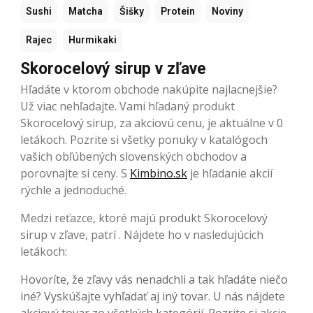
Sushi
Matcha
Šišky
Protein
Noviny
Rajec
Hurmikaki
Skorocelový sirup v zľave
Hľadáte v ktorom obchode nakúpite najlacnejšie?
Už viac nehľadajte. Vami hľadaný produkt
Skorocelový sirup, za akciovú cenu, je aktuálne v 0
letákoch. Pozrite si všetky ponuky v katalógoch
vašich obľúbených slovenských obchodov a
porovnajte si ceny. S
Kimbino.sk
je hľadanie akcií
rýchle a jednoduché.
Medzi reťazce, ktoré majú produkt Skorocelový
sirup v zľave, patrí . Nájdete ho v nasledujúcich
letákoch:
Hovoríte, že zľavy vás nenadchli a tak hľadáte niečo
iné? Vyskúšajte vyhľadať aj iný tovar. U nás nájdete
akciový tovar zo všetkých kategórií. Pozrite si akcie