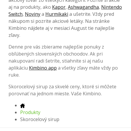
aj na produkty, ako
Kapor
,
Ashwagandha
,
Nintendo
Switch
,
Noviny
a
Hurmikaki
a ušetrite. Vždy pred
nákupom si pozrite akciové letáky. Na stránke
Kimbino nájdete aj v mesiaci August tie najlepšie
zľavy.
Denne pre vás zbierame najlepšie ponuky z
obľúbených slovenských obchoodov. Ak pri
nakupovaní radi šetríte, stiahnite si aj našu
aplikáciu
Kimbino app
a všetky zľavy máte vždy po
ruke.
Skorocelový sirup za skvelé ceny, ktoré si môžete
porovnať na jednom mieste. Vaše Kimbino.
Produkty
Skorocelový sirup