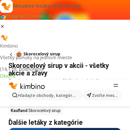
Aktuálne letáky vždy po ruke
Pridať do Chrome - ZADARMO
Kimbino
Skorocelový sirup
Všetky ponuky na jednom mieste
Skorocelový sirup v akcii - všetky
(14,1 tis. hodnotení)
akcie a zľavy
Otvoriť
Pre daný výraz sme nenašli žiadne výsledky.
Skorocelový sirup v akcii - Kde kúpiť?
Hľadajte obchody, kategórie, produkty...
Zvoľte mesto
Tesco
Skorocelový sirup
Lidl
Skorocelový sirup
Kaufland
Skorocelový sirup
Ďalšie letáky z kategórie