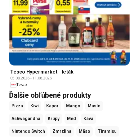
Tesco Hypermarket - leták
05.08.2026
-
11.08.2026
Tesco
Ďalšie obľúbené produkty
Pizza
Kiwi
Kapor
Mango
Maslo
Ashwagandha
Krúpy
Med
Káva
Nintendo Switch
Zmrzlina
Mäso
Tiramisu