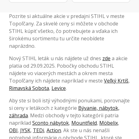
Pozrite si aktuálne akcie v predajni STIHL v meste
Topoľčany. Za skvelé ceny si môžete v obchode
STIHL kúpiť všetko, čo potrebujete a vďaka ich
širokému sortimentu tu určite neobídete
naprázdno.
Nový STIHL leták u nás nájdete už dnes
zde
a akcie
platia od 29.09.2025. Pobočky obchodu STIHL
nájdete vo viacerých mestách a okrem mesta
Topoľčany ich nájdete napríklad v meste
Veľký Krtíš
,
Rimavská Sobota
,
Levice
.
Aby ste si boli istý výhodnými ponukami, porovnajte
si ceny v letákoch z kategórie
Bývanie, nábytok,
záhrada
. Medzi obchody v tejto kategórii patria
napríklad
Sconto nábytok
,
Mountfield
,
Möbelix
,
OBI
,
JYSK
,
TEDi
,
Action
. Ak ste u nás nenašli
potrebné informácie o obchode STIHL, ktoré ste