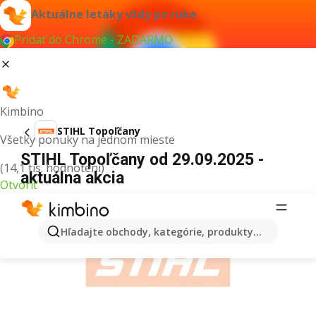
Aktuálne letáky vždy po ruke
Pridať do Chrome - ZADARMO
Kimbino
STIHL Topoľčany
Všetky ponuky na jednom mieste
STIHL Topoľčany od 29.09.2025 -
(14,1 tis. hodnotení)
aktuálna akcia
Otvoriť
REKLAMA
Hľadajte obchody, kategórie, produkty...