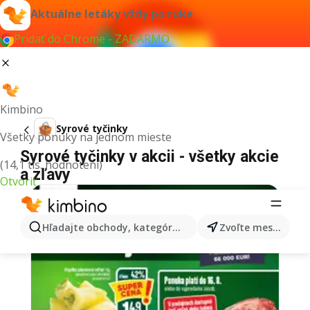
Aktuálne letáky vždy po ruke
Pridať do Chrome - ZADARMO
Kimbino
Syrové tyčinky
Všetky ponuky na jednom mieste
Syrové tyčinky v akcii - všetky akcie
(14,1 tis. hodnotení)
a zľavy
Otvoriť
Hľadajte obchody, kategórie, produkty...
Zvoľte mesto