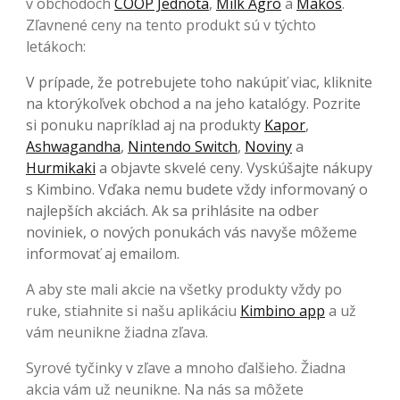
v obchodoch
COOP Jednota
,
Milk Agro
a
Makos
.
Zľavnené ceny na tento produkt sú v týchto
letákoch:
V prípade, že potrebujete toho nakúpiť viac, kliknite
na ktorýkoľvek obchod a na jeho katalógy. Pozrite
si ponuku napríklad aj na produkty
Kapor
,
Ashwagandha
,
Nintendo Switch
,
Noviny
a
Hurmikaki
a objavte skvelé ceny. Vyskúšajte nákupy
s Kimbino. Vďaka nemu budete vždy informovaný o
najlepších akciách. Ak sa prihlásite na odber
noviniek, o nových ponukách vás navyše môžeme
informovať aj emailom.
A aby ste mali akcie na všetky produkty vždy po
ruke, stiahnite si našu aplikáciu
Kimbino app
a už
vám neunikne žiadna zľava.
Syrové tyčinky v zľave a mnoho ďalšieho. Žiadna
akcia vám už neunikne. Na nás sa môžete