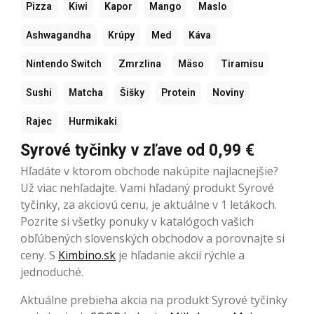
Pizza
Kiwi
Kapor
Mango
Maslo
Ashwagandha
Krúpy
Med
Káva
Nintendo Switch
Zmrzlina
Mäso
Tiramisu
Sushi
Matcha
Šišky
Protein
Noviny
Rajec
Hurmikaki
Syrové tyčinky v zľave od 0,99 €
Hľadáte v ktorom obchode nakúpite najlacnejšie?
Už viac nehľadajte. Vami hľadaný produkt Syrové
tyčinky, za akciovú cenu, je aktuálne v 1 letákoch.
Pozrite si všetky ponuky v katalógoch vašich
obľúbených slovenských obchodov a porovnajte si
ceny. S
Kimbino.sk
je hľadanie akcií rýchle a
jednoduché.
Aktuálne prebieha akcia na produkt Syrové tyčinky