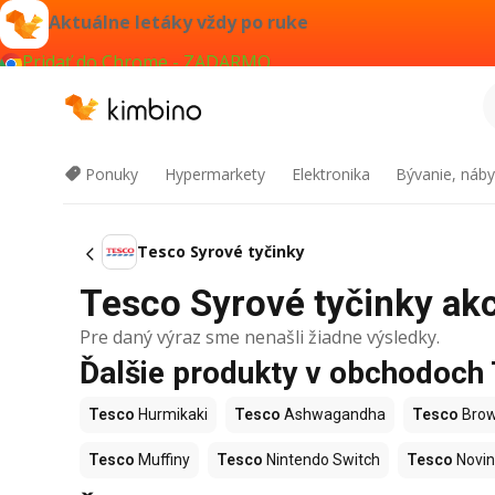
Aktuálne letáky vždy po ruke
Pridať do Chrome - ZADARMO
Ponuky
Hypermarkety
Elektronika
Bývanie, náby
Tesco Syrové tyčinky
Tesco Syrové tyčinky akci
Pre daný výraz sme nenašli žiadne výsledky.
Ďalšie produkty v obchodoch
Tesco
Hurmikaki
Tesco
Ashwagandha
Tesco
Brow
Tesco
Muffiny
Tesco
Nintendo Switch
Tesco
Novin