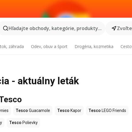
Hľadajte obchody, kategórie, produkty...
Zvoľt
tok, záhrada
Odev, obuv a šport
Drogéria, kozmetika
Cesto
a - aktuálny leták
 Tesco
nies
Tesco
Guacamole
Tesco
Kapor
Tesco
LEGO Friends
y
Tesco
Polievky