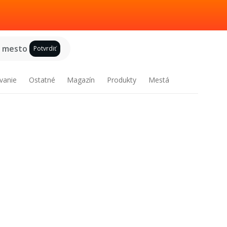
e mesto
Potvrdiť
vanie
Ostatné
Magazín
Produkty
Mestá